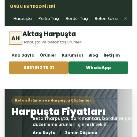
ÜRÜN KATEGORILERI
Harpuşta
Parke Taşı
Bordür Taşı
Beton Saksı
Kablo 
Aktaş Harpuşta
AH
Harpuşta ve beton taş ürünleri
Ana Sayfa
Ürünler
Kurumsal
Blog
İletişim
0531 912 78 21
WhatsApp
Ana Sayfa
Zemin Döşeme