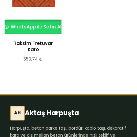
WhatsApp ile Satın Al
WhatsApp ile Satın Al
Taksim Tretuvar
Sarıyer Tretuvar
Karo
Karo
559,74
₺
559,74
₺
Aktaş Harpuşta
AH
Harpuşta, beton parke taşı, bordür, kablo taşı, dekoratif
karo ve dış mekan beton ürünlerinde hızlı teklif ve