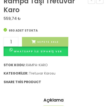
Rampa Taşı Tretuvar
Peteği
Tretu
Karo
Tretuvar
Karo
559,74
₺
Karo
650 ADET STOKTA
Rampa
SEPETE EKLE
Taşı
WHATSAPP ILE SIPARIŞ VER
Tretuvar
Karo
adet
STOK KODU:
RAMPA-KARO
KATEGORILER:
Tretuvar Karosu
SHARE THIS PRODUCT
Açıklama