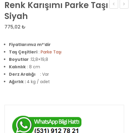
Renk Karışımı Parke Taşı
Karışımı
Karışı
Siyah
Parke
Yıldız
775,02
₺
Taşı
Parke
Kırmızı
Taşı
Fiyatlarımız m²’dir
Taş Çeşitleri
:
Parke Taşı
Boyutlar
:12,8×19,8
Kalınlık
: 8 cm
Derz Aralığı
: Var
Ağırlık :
4 kg / adet