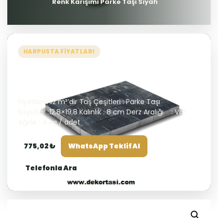
Renk Karışımı Parke Taşı Siyah
HARPUSTA FIYATLARI
Renk Karışımı Parke Taşı
Siyah
Fiyatlarımız m²’dir Taş Çeşitleri : Parke Taşı
Boyutlar :12,8×19,8 Kalınlık : 8 cm Derz Aralığı : Var
Ağırlık : 4 kg / adet
775,02 ₺
WhatsApp Teklif Al
Telefonla Ara