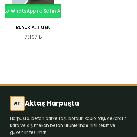
WhatsApp ile Satın Al
WhatsApp ile Satın Al
BÜYÜK ALTIGEN
Yeni Dekor
731,97
₺
645,85
₺
Aktaş Harpuşta
AH
Harpuşta, beton parke taşı, bordür, kablo taşı, dekoratif
karo ve dış mekan beton ürünlerinde hızlı teklif ve
güvenilir teslimat.