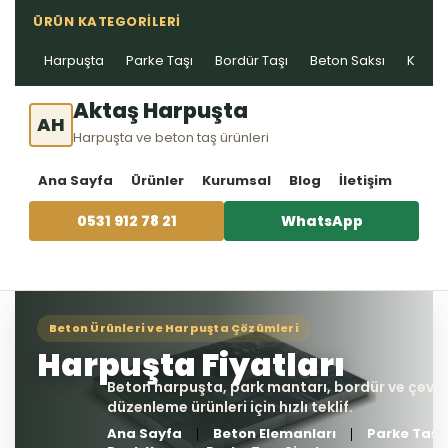
ÜRÜN KATEGORILERI
Harpuşta
Parke Taşı
Bordür Taşı
Beton Saksı
Kablo 
Aktaş Harpuşta
AH
Harpuşta ve beton taş ürünleri
Ana Sayfa
Ürünler
Kurumsal
Blog
İletişim
0531 912 78 21
WhatsApp
Ana Sayfa
Beton Elemanları
Parke Taşı