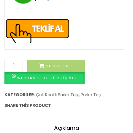
Renk
SEPETE EKLE
Karışımı
WHATSAPP ILE SIPARIŞ VER
Parke
Taşı
Siyah
KATEGORILER:
Çok Renkli Parke Taşı
,
Parke Taşı
adet
SHARE THIS PRODUCT
Açıklama