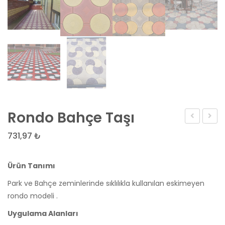
Rondo Bahçe Taşı
Beton
Parke
731,97
₺
Parke
|
Papatya
Zemi
Ürün Tanımı
modeli
Döşe
Park ve Bahçe zeminlerinde sıklılıkla kullanılan eskimeyen
Taşı
rondo modeli .
Uygulama Alanları