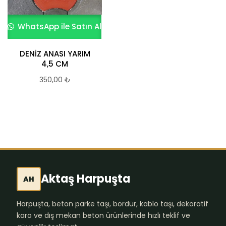
WhatsApp ile Satın Al
WhatsApp ile Satın Al
DENİZ ANASI YARIM
Siyah Kumlamalı
4,5 CM
Prizma Parke Taşı
10×20*8 cm
350,00
₺
731,97
₺
Aktaş Harpuşta
AH
Harpuşta, beton parke taşı, bordür, kablo taşı, dekoratif
karo ve dış mekan beton ürünlerinde hızlı teklif ve