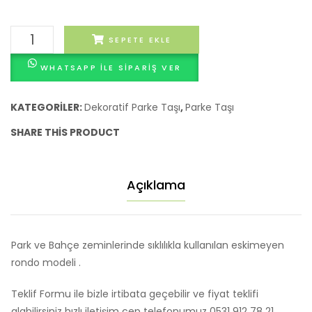
Rondo
SEPETE EKLE
Bahçe
WHATSAPP ILE SIPARIŞ VER
Taşı
adet
KATEGORILER:
Dekoratif Parke Taşı
,
Parke Taşı
SHARE THIS PRODUCT
Açıklama
Park ve Bahçe zeminlerinde sıklılıkla kullanılan eskimeyen
rondo modeli .
Teklif Formu ile bizle irtibata geçebilir ve fiyat teklifi
alabilirsiniz hızlı iletişim cep telefonumuz 0531 912 78 21