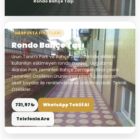
Rondo Bahçe Taşı
HARPUSTA FIYATLARI
Rondo Bahçe Taşı
Ürün Tanımı Park ve Bahçe zeminlerinde sıklılıkla
kullanılan eskimeyen rondo modeli . Uygulama
Alanları Park zeminleri Bahçe Zeminleri Bina çevre
zeminleri Özellikleri Ürünlerimiz plastik kalıplardan
oksit boyalar ile renklendirilerek üretilmektedir. Teknik
Özellikler...
731,97 ₺
WhatsApp Teklif Al
Telefonla Ara