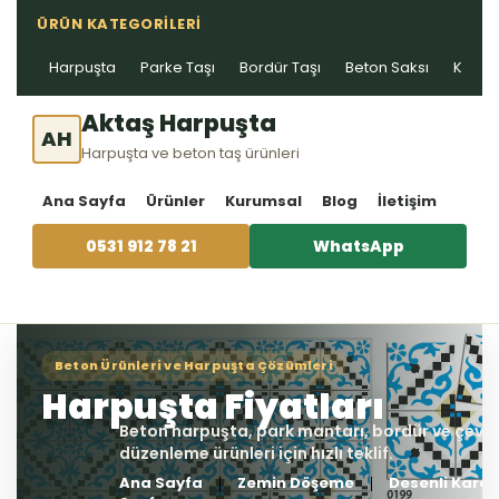
ÜRÜN KATEGORILERI
Harpuşta
Parke Taşı
Bordür Taşı
Beton Saksı
Kablo 
Aktaş Harpuşta
AH
Harpuşta ve beton taş ürünleri
Ana Sayfa
Ürünler
Kurumsal
Blog
İletişim
0531 912 78 21
WhatsApp
Ana Sayfa
Zemin Döşeme
Desenli Karo