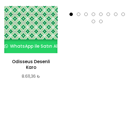
WhatsApp ile Satın Al
Odisseus Desenli
WhatsApp ile Satın Al
Karo
8.611,36
₺
Desenli Karo NGC
8.611,36
₺