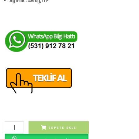
Ağırlık : 45
kg/m²
Sınıfsız
SEPETE EKLE
adet