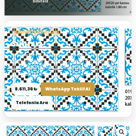
Sınıfsız
HARPUSTA FIYATLARI
Sınıfsız
Fiyatlarımız m²’dir Minimum Sipariş : 5 m² Taş
Çeşitleri : Desenli Karo Boyutlar : 20×20 cm Kalınlık : 1.8
cm Bir Palet İçeriği * 30.00 m² Derz Aralığı : Var Ağırlık :
45 kg/m²
8.611,36 ₺
WhatsApp Teklif Al
Telefonla Ara