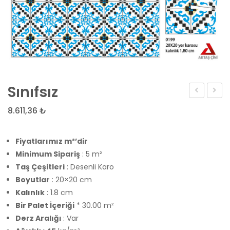
Sınıfsız
2967
8.611,36
₺
Fiyatlarımız m²’dir
Minimum Sipariş
: 5 m²
Taş Çeşitleri
: Desenli Karo
Boyutlar
: 20×20 cm
Kalınlık
: 1.8 cm
Bir Palet İçeriği
* 30.00 m²
Derz Aralığı
: Var