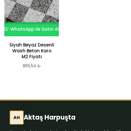
WhatsApp ile Satın Al
WhatsApp ile Satın Al
Siyah Beyaz Desenli
Terrazzo Yer
Wash Beton Karo
Döşemesi 4
M2 Fiyatı
473,62
₺
855,54
₺
Aktaş Harpuşta
AH