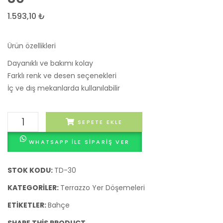
Döşemesi
Döşe
1.593,10
₺
29
31
Ürün özellikleri
Dayanıklı ve bakımı kolay
Farklı renk ve desen seçenekleri
İç ve dış mekanlarda kullanılabilir
Terrazzo
SEPETE EKLE
Yer
WHATSAPP ILE SIPARIŞ VER
Döşemesi
30
adet
STOK KODU:
TD-30
KATEGORILER:
Terrazzo Yer Döşemeleri
ETIKETLER:
Bahçe