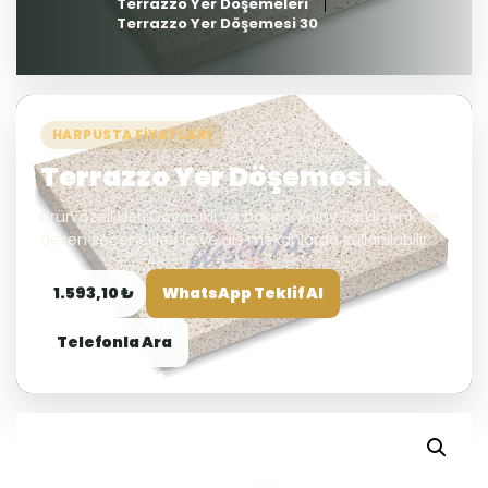
Terrazzo Yer Döşemeleri
Terrazzo Yer Döşemesi 30
HARPUSTA FIYATLARI
Terrazzo Yer Döşemesi 30
Ürün özellikleri Dayanıklı ve bakımı kolay Farklı renk ve
desen seçenekleri İç ve dış mekanlarda kullanılabilir
1.593,10 ₺
WhatsApp Teklif Al
Telefonla Ara