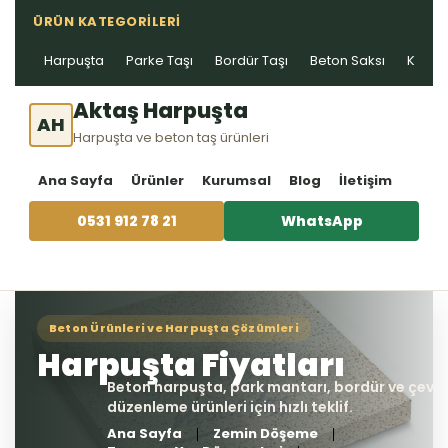
ÜRÜN KATEGORILERI
Harpuşta
Parke Taşı
Bordür Taşı
Beton Saksı
Kablo 
Aktaş Harpuşta
AH
Harpuşta ve beton taş ürünleri
Ana Sayfa
Ürünler
Kurumsal
Blog
İletişim
0531 912 78 21
WhatsApp
Ana Sayfa
Zemin Döşeme