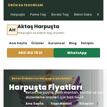
ÜRÜN KATEGORILERI
Harpuşta
Parke Taşı
Bordür Taşı
Beton Saksı
Kablo 
Aktaş Harpuşta
AH
Harpuşta ve beton taş ürünleri
Ana Sayfa
Ürünler
Kurumsal
Blog
İletişim
0531 912 78 21
WhatsApp
Ana Sayfa
Yapı Market
Kitaplar