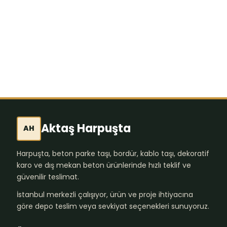
Röntgen 4’lü Fasikül
Deneme Sınavı İKİLİ
SET
149,84
₺
Aktaş Harpuşta
AH
Harpuşta, beton parke taşı, bordür, kablo taşı, dekoratif
karo ve dış mekan beton ürünlerinde hızlı teklif ve
güvenilir teslimat.
İstanbul merkezli çalışıyor, ürün ve proje ihtiyacına
göre depo teslim veya sevkiyat seçenekleri sunuyoruz.