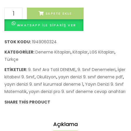
Sınıf
Dene
Yayın
SEPETE EKLE
LGS
Seti
Denizi
Deneme
4’lü
WHATSAPP ILE SIPARIŞ VER
Türkçe
Seti
–
9.
4’lü
Palm
Sınıf
STOK KODU:
1949060324
Yayınl
LGS
KATEGORILER:
Deneme Kitapları
,
Kitaplar
,
LGS Kitapları
,
Deneme
Türkçe
Seti
ETIKETLER:
9. Sınıf Ara Tatil DENEME
,
9. Sınıf Denemeleri
,
İşler
4'lü
kitabevi 9. Sınıf
,
Okulizyon
,
yayın denizi 9. sınıf deneme pdf
,
adet
yayın denizi 9. sınıf kurumsal deneme 1
,
Yayın Denizi 9. Sınıf
Matematik
,
yayın denizi pro 9. sınıf deneme cevap anahtarı
SHARE THIS PRODUCT
Açıklama