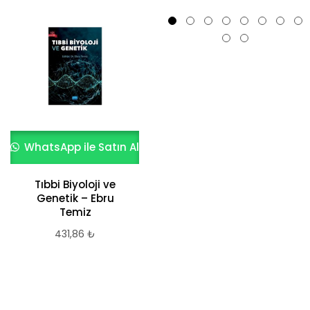
WhatsApp ile Satın Al
WhatsApp ile Satın Al
Tıbbi Biyoloji ve
Genetik – Ebru
Temiz
Yayın Denizi 9. Sınıf
LGS Deneme Seti
431,86
₺
4’lü LGS Tek Kitap
Paragraf Denizi
Soru Bankası
Deneme Sınavları
ve 8.Sınıf LGS