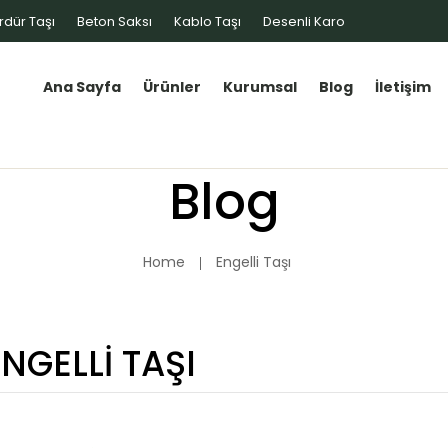
rdür Taşı
Beton Saksı
Kablo Taşı
Desenli Karo
Ana Sayfa
Ürünler
Kurumsal
Blog
İletişim
Blog
Home
Engelli Taşı
NGELLI TAŞI