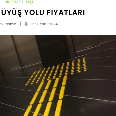
ENGELLI TAŞI
RÜYÜŞ YOLU FIYATLARI
|
by :
admin
On :
Ocak 1, 2024