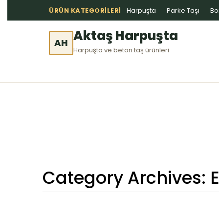
ÜRÜN KATEGORILERI
Harpuşta
Parke Taşı
Bo
Aktaş Harpuşta
AH
Harpuşta ve beton taş ürünleri
Category Archives:
E