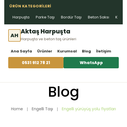
ÜRÜN KATEGORILERI
Harpuşta
Parke Taşı
Bordür Taşı
Beton Saksı
Kablo 
Aktaş Harpuşta
AH
Harpuşta ve beton taş ürünleri
Ana Sayfa
Ürünler
Kurumsal
Blog
İletişim
0531 912 78 21
WhatsApp
Blog
Home
Engelli Taşı
Engelli yürüyüş yolu fiyatları