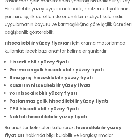
Paslanmaz çelik malzemeden yapılmış hissedilebilir yüzey
Hissedilebilir yüzey uygulamalarında, malzeme fiyatlarının
yanı sıra işçilik ücretleri de önemli bir maliyet kalemidir.
Uygulamanın boyutu ve karmaşıklığına göre işçilik ücretleri
değişkenlik gösterebilir.
Hissedilebilir yüzey fiyatları
için arama motorlarında
kullanılabilecek bazı anahtar kelimeler şunlardır:
Hissedilebilir yüzey fiyatı
Görme engelli hissedilebilir yüzey fiyatı
Bina girişi hissedilebilir yüzey fiyatı
Kaldırım hissedilebilir yüzey fiyatı
Yol hissedilebilir yüzey fiyatı
Paslanmaz çelik hissedilebilir yüzey fiyatı
TPU hissedilebilir yüzey fiyatı
Noktalı hissedilebilir yüzey fiyatı
Bu anahtar kelimeleri kullanarak,
hissedilebilir yüzey
fiyatları
hakkında bilgi bulabilir ve karşılaştırmalar