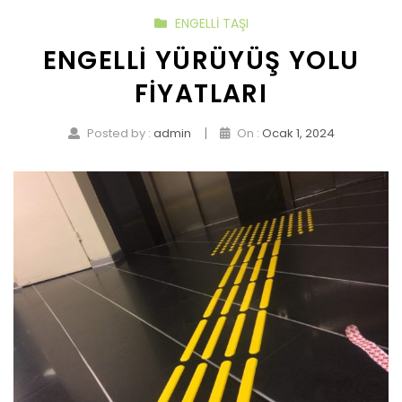
ENGELLI TAŞI
ENGELLI YÜRÜYÜŞ YOLU
FIYATLARI
|
Posted by :
admin
On :
Ocak 1, 2024