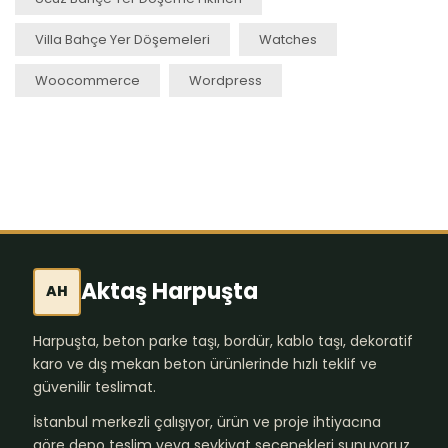
Villa Bahçe Yer Döşemeleri
Watches
Woocommerce
Wordpress
Aktaş Harpuşta
AH
Harpuşta, beton parke taşı, bordür, kablo taşı, dekoratif
karo ve dış mekan beton ürünlerinde hızlı teklif ve
güvenilir teslimat.
İstanbul merkezli çalışıyor, ürün ve proje ihtiyacına
göre depo teslim veya sevkiyat seçenekleri sunuyoruz.