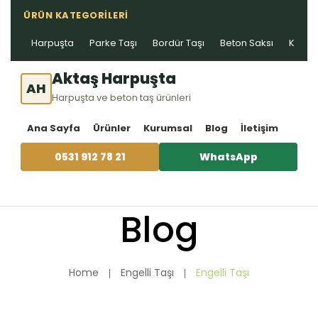
ÜRÜN KATEGORILERI
Harpuşta
Parke Taşı
Bordür Taşı
Beton Saksı
Kablo 
Aktaş Harpuşta
AH
Harpuşta ve beton taş ürünleri
Ana Sayfa
Ürünler
Kurumsal
Blog
İletişim
0531 912 78 21
WhatsApp
Blog
Home
Engelli Taşı
Engelli Taşı