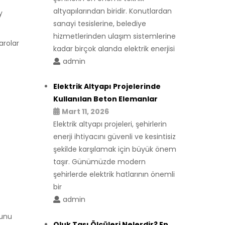
altyapılarından biridir. Konutlardan
y
sanayi tesislerine, belediye
hizmetlerinden ulaşım sistemlerine
arolar
kadar birçok alanda elektrik enerjisi
admin
Elektrik Altyapı Projelerinde
Kullanılan Beton Elemanlar
Mart 11, 2026
Elektrik altyapı projeleri, şehirlerin
enerji ihtiyacını güvenli ve kesintisiz
şekilde karşılamak için büyük önem
taşır. Günümüzde modern
şehirlerde elektrik hatlarının önemli
bir
admin
sunu
Oluk Taşı Ölçüleri Nelerdir? En