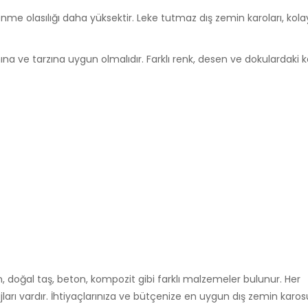
me olasılığı daha yüksektir. Leke tutmaz dış zemin karoları, kola
na ve tarzına uygun olmalıdır. Farklı renk, desen ve dokulardaki k
n, doğal taş, beton, kompozit gibi farklı malzemeler bulunur. Her
rı vardır. İhtiyaçlarınıza ve bütçenize en uygun dış zemin karo