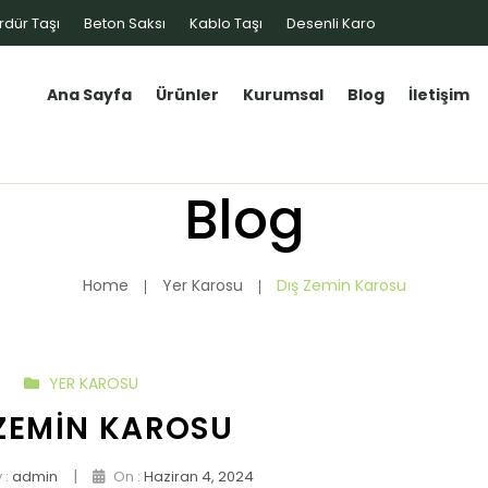
rdür Taşı
Beton Saksı
Kablo Taşı
Desenli Karo
Ana Sayfa
Ürünler
Kurumsal
Blog
İletişim
Blog
Home
Yer Karosu
Dış Zemin Karosu
YER KAROSU
 ZEMIN KAROSU
|
 :
admin
On :
Haziran 4, 2024