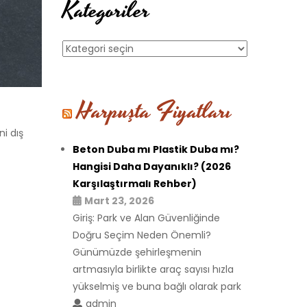
Kategoriler
Kategoriler
Harpuşta Fiyatları
i dış
Beton Duba mı Plastik Duba mı?
Hangisi Daha Dayanıklı? (2026
Karşılaştırmalı Rehber)
Mart 23, 2026
Giriş: Park ve Alan Güvenliğinde
Doğru Seçim Neden Önemli?
Günümüzde şehirleşmenin
artmasıyla birlikte araç sayısı hızla
yükselmiş ve buna bağlı olarak park
admin