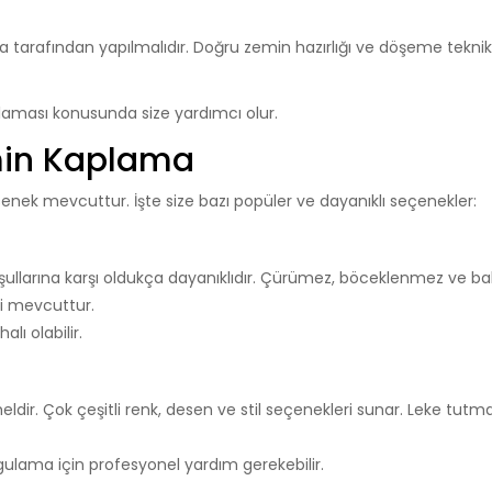
 tarafından yapılmalıdır. Doğru zemin hazırlığı ve döşeme teknikl
laması konusunda size yardımcı olur.
min Kaplama
nek mevcuttur. İşte size bazı popüler ve dayanıklı seçenekler:
şullarına karşı oldukça dayanıklıdır. Çürümez, böceklenmez ve b
i mevcuttur.
ı olabilir.
r. Çok çeşitli renk, desen ve stil seçenekleri sunar. Leke tutm
ulama için profesyonel yardım gerekebilir.