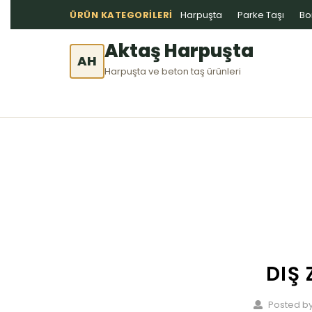
ÜRÜN KATEGORILERI
Harpuşta
Parke Taşı
Bo
Aktaş Harpuşta
AH
Harpuşta ve beton taş ürünleri
DIŞ
Posted by