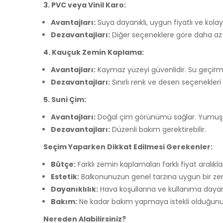
3. PVC veya Vinil Karo:
Avantajları:
Suya dayanıklı, uygun fiyatlı ve kola
Dezavantajları:
Diğer seçeneklere göre daha az da
4. Kauçuk Zemin Kaplama:
Avantajları:
Kaymaz yüzeyi güvenlidir. Su geçirmez
Dezavantajları:
Sınırlı renk ve desen seçenekleri
5. Suni Çim:
Avantajları:
Doğal çim görünümü sağlar. Yumuşak 
Dezavantajları:
Düzenli bakım gerektirebilir.
Seçim Yaparken Dikkat Edilmesi Gerekenler:
Bütçe:
Farklı zemin kaplamaları farklı fiyat aralıkla
Estetik:
Balkonunuzun genel tarzına uygun bir ze
Dayanıklılık:
Hava koşullarına ve kullanıma dayanı
Bakım:
Ne kadar bakım yapmaya istekli olduğun
Nereden Alabilirsiniz?