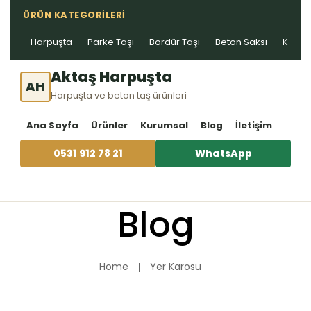
ÜRÜN KATEGORILERI
Harpuşta
Parke Taşı
Bordür Taşı
Beton Saksı
Kablo 
Aktaş Harpuşta
AH
Harpuşta ve beton taş ürünleri
Ana Sayfa
Ürünler
Kurumsal
Blog
İletişim
0531 912 78 21
WhatsApp
Blog
Home
Yer Karosu