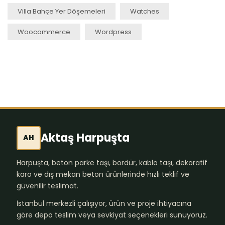
Villa Bahçe Yer Döşemeleri
Watches
Woocommerce
Wordpress
Aktaş Harpuşta
AH
Harpuşta, beton parke taşı, bordür, kablo taşı, dekoratif
karo ve dış mekan beton ürünlerinde hızlı teklif ve
güvenilir teslimat.
İstanbul merkezli çalışıyor, ürün ve proje ihtiyacına
göre depo teslim veya sevkiyat seçenekleri sunuyoruz.