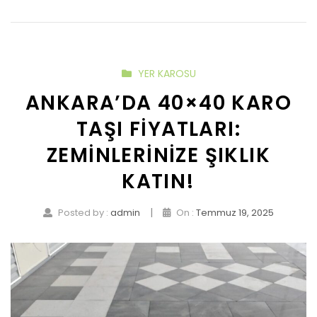
YER KAROSU
ANKARA’DA 40×40 KARO
TAŞI FIYATLARI:
ZEMINLERINIZE ŞIKLIK
KATIN!
|
Posted by :
admin
On :
Temmuz 19, 2025