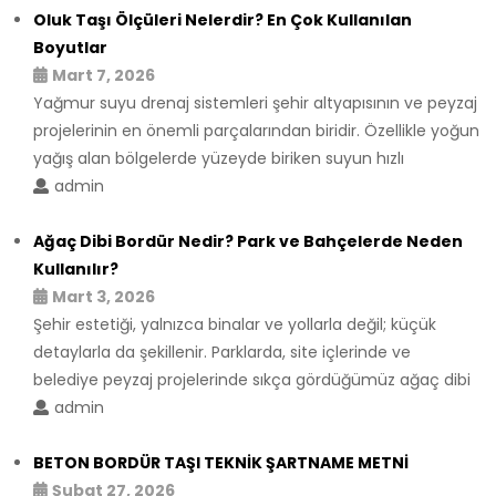
Oluk Taşı Ölçüleri Nelerdir? En Çok Kullanılan
Boyutlar
Mart 7, 2026
Yağmur suyu drenaj sistemleri şehir altyapısının ve peyzaj
projelerinin en önemli parçalarından biridir. Özellikle yoğun
yağış alan bölgelerde yüzeyde biriken suyun hızlı
admin
Ağaç Dibi Bordür Nedir? Park ve Bahçelerde Neden
Kullanılır?
Mart 3, 2026
Şehir estetiği, yalnızca binalar ve yollarla değil; küçük
detaylarla da şekillenir. Parklarda, site içlerinde ve
belediye peyzaj projelerinde sıkça gördüğümüz ağaç dibi
admin
BETON BORDÜR TAŞI TEKNİK ŞARTNAME METNİ
Şubat 27, 2026