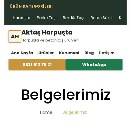
ÜRÜN KATEGORILERI
Harpuşta
Parke Taşı
Bordür Taşı
Beton Saksı
Kablo 
Aktaş Harpuşta
AH
Harpuşta ve beton taş ürünleri
Ana Sayfa
Ürünler
Kurumsal
Blog
İletişim
0531 912 78 21
WhatsApp
Belgelerimiz
Home
Belgelerimiz