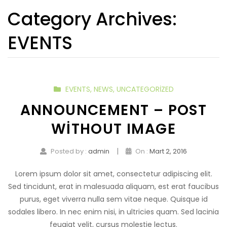
Category Archives:
EVENTS
EVENTS
,
NEWS
,
UNCATEGORIZED
ANNOUNCEMENT – POST
WITHOUT IMAGE
|
Posted by :
admin
On :
Mart 2, 2016
Lorem ipsum dolor sit amet, consectetur adipiscing elit.
Sed tincidunt, erat in malesuada aliquam, est erat faucibus
purus, eget viverra nulla sem vitae neque. Quisque id
sodales libero. In nec enim nisi, in ultricies quam. Sed lacinia
feugiat velit, cursus molestie lectus.