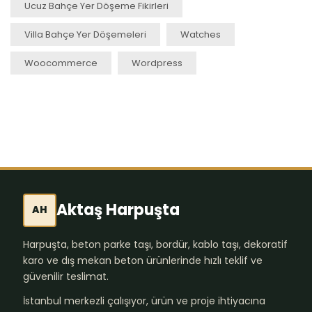
Ucuz Bahçe Yer Döşeme Fikirleri
Villa Bahçe Yer Döşemeleri
Watches
Woocommerce
Wordpress
Aktaş Harpuşta
AH
Harpuşta, beton parke taşı, bordür, kablo taşı, dekoratif
karo ve dış mekan beton ürünlerinde hızlı teklif ve
güvenilir teslimat.
İstanbul merkezli çalışıyor, ürün ve proje ihtiyacına