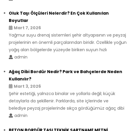
Oluk Taşı Ölçüleri Nelerdir? En Çok Kullanılan
Boyutlar
Mart 7, 2026
Yağmur suyu drenaj sistemleri şehir altyapısının ve peyzaj
projelerinin en önemli parçalarından biridir. Özellikle yoğun
yağış alan bölgelerde yüzeyde biriken suyun hızlı
admin
Ağaç Dibi Bordür Nedir? Park ve Bahçelerde Neden
Kullanılır?
Mart 3, 2026
Şehir estetiği, yalnızca binalar ve yollarla değil; küçük
detaylarla da şekillenir. Parklarda, site içlerinde ve
belediye peyzaj projelerinde sıkça gördüğümüz ağaç dibi
admin
BETON BORDÜR TAŞI TEKNİK ŞARTNAME METNİ