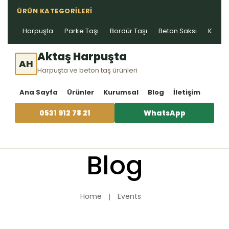
ÜRÜN KATEGORILERI
Harpuşta
Parke Taşı
Bordür Taşı
Beton Saksı
Kablo 
Aktaş Harpuşta
AH
Harpuşta ve beton taş ürünleri
Ana Sayfa
Ürünler
Kurumsal
Blog
İletişim
0531 912 78 21
WhatsApp
Blog
Home
Events