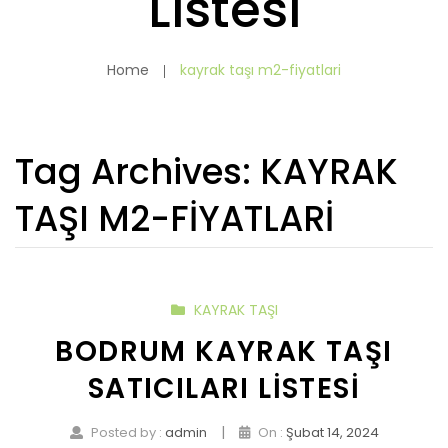
Listesi
Home
kayrak taşı m2-fiyatlari
Tag Archives:
KAYRAK
TAŞI M2-FIYATLARI
KAYRAK TAŞI
BODRUM KAYRAK TAŞI
SATICILARI LISTESI
|
Posted by :
admin
On :
Şubat 14, 2024