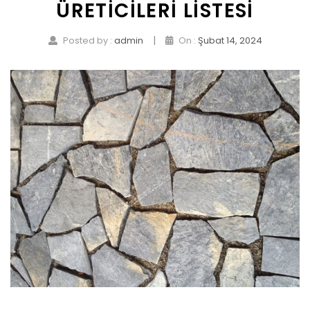
ÜRETICILERI LISTESI
|
Posted by :
admin
On :
Şubat 14, 2024