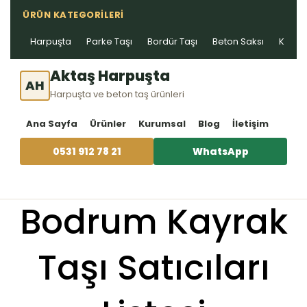
ÜRÜN KATEGORILERI
Harpuşta
Parke Taşı
Bordür Taşı
Beton Saksı
Kablo 
Aktaş Harpuşta
AH
Harpuşta ve beton taş ürünleri
Ana Sayfa
Ürünler
Kurumsal
Blog
İletişim
0531 912 78 21
WhatsApp
Bodrum Kayrak
Taşı Satıcıları