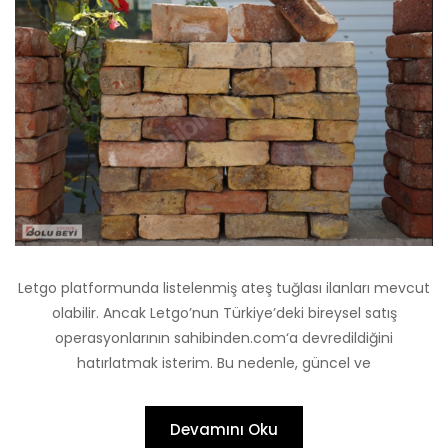
Letgo platformunda listelenmiş ateş tuğlası ilanları mevcut
olabilir. Ancak Letgo’nun Türkiye’deki bireysel satış
operasyonlarının sahibinden.com‘a devredildiğini
hatırlatmak isterim. Bu nedenle, güncel ve
Devamını Oku