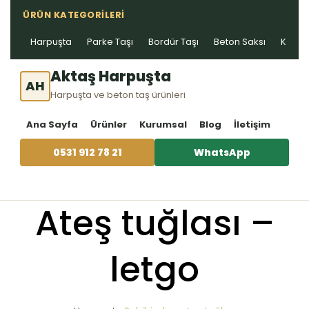
ÜRÜN KATEGORILERI
Harpuşta
Parke Taşı
Bordür Taşı
Beton Saksı
Kablo 
Aktaş Harpuşta
AH
Harpuşta ve beton taş ürünleri
Ana Sayfa
Ürünler
Kurumsal
Blog
İletişim
0531 912 78 21
WhatsApp
Ateş tuğlası –
letgo