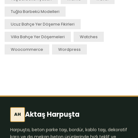
Tuğla Barbekü Modelleri
Ucuz Bahçe Yer Döşeme Fikirleri
Villa Bahçe Yer Döşemeleri
Watches
Woocommerce
Wordpress
Aktaş Harpuşta
AH
Harpuşta, beton parke taşı, bordür, kablo taşı, dekoratif
karo ve dış mekan beton ürünlerinde hızlı teklif ve