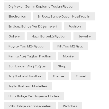
Dış Mekan Zemin Kaplama Taşları Fiyatları
Electronics
En Ucuz Bahçe Duvarı Nasıl Yapılır
En Ucuz Bahçe Yer Döşemeleri
Fashion
Gallery
Hazır Barbekü Fiyatları
Jewelry
Kayrak Taşı M2-Fiyatlari
Kilit Taşı M2 Fiyatı
Kırmızı Ateş Tuğlası Fiyatları
Mobile
Sahibinden Ateş Tuğlası
Shop
Taş Barbekü Fiyatları
Theme
Travel
Tuğla Barbekü Modelleri
Ucuz Bahçe Yer Döşeme Fikirleri
Villa Bahçe Yer Döşemeleri
Watches