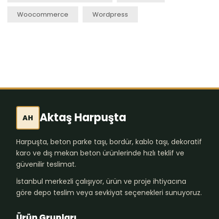
Woocommerce
Wordpress
Aktaş Harpuşta
AH
Harpuşta, beton parke taşı, bordür, kablo taşı, dekoratif
karo ve dış mekan beton ürünlerinde hızlı teklif ve
güvenilir teslimat.
İstanbul merkezli çalışıyor, ürün ve proje ihtiyacına
göre depo teslim veya sevkiyat seçenekleri sunuyoruz.
Ürün Grupları