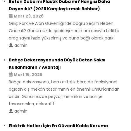
Beton Duba mı Plastik Duba mı? Hangisi Daha
Dayanıklı? (2026 Karşılaştırmalı Rehber)
Mart 23, 2026
Giriş: Park ve Alan Güvenliğinde Doğru Seçim Neden
Önemli? Günümüzde şehirleşmenin artmasıyla birlikte
araç sayısı hızla yükselmiş ve buna bağlı olarak park
admin
Bahçe Dekorasyonunda Büyük Beton Saksı
Kullanmanın 7 Avantajı
Mart 16, 2026
Bahçe dekorasyonu, hem estetik hem de fonksiyonel
açıdan dış mekân tasarımının en önemli unsurlarından
biridir. Günümüzde peyzaj mimarları ve bahçe
tasarımcıları, dekoratif
admin
Elektrik Hatları İçin En Güvenli Kablo Koruma