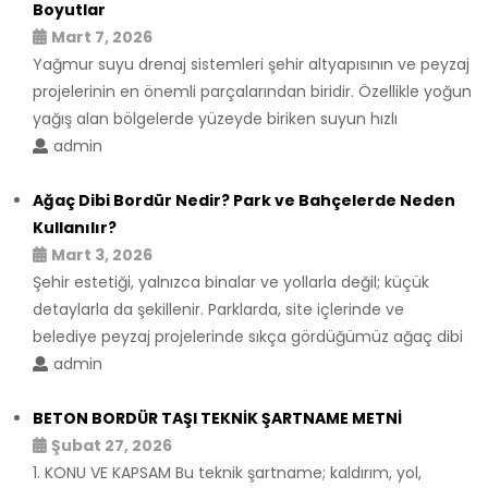
Boyutlar
Mart 7, 2026
Yağmur suyu drenaj sistemleri şehir altyapısının ve peyzaj
projelerinin en önemli parçalarından biridir. Özellikle yoğun
yağış alan bölgelerde yüzeyde biriken suyun hızlı
admin
Ağaç Dibi Bordür Nedir? Park ve Bahçelerde Neden
Kullanılır?
Mart 3, 2026
Şehir estetiği, yalnızca binalar ve yollarla değil; küçük
detaylarla da şekillenir. Parklarda, site içlerinde ve
belediye peyzaj projelerinde sıkça gördüğümüz ağaç dibi
admin
BETON BORDÜR TAŞI TEKNİK ŞARTNAME METNİ
Şubat 27, 2026
1. KONU VE KAPSAM Bu teknik şartname; kaldırım, yol,