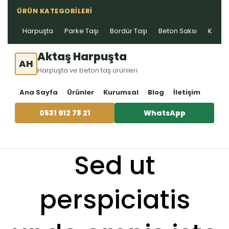
ÜRÜN KATEGORILERI
Harpuşta
Parke Taşı
Bordür Taşı
Beton Saksı
Kablo 
Aktaş Harpuşta
AH
Harpuşta ve beton taş ürünleri
Ana Sayfa
Ürünler
Kurumsal
Blog
İletişim
0531 912 78 21
WhatsApp
Sed ut
perspiciatis