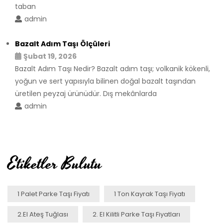
taban
admin
Bazalt Adım Taşı Ölçüleri
Şubat 19, 2026
Bazalt Adım Taşı Nedir? Bazalt adım taşı; volkanik kökenli,
yoğun ve sert yapısıyla bilinen doğal bazalt taşından
üretilen peyzaj ürünüdür. Dış mekânlarda
admin
Etiketler Bulutu
1 Palet Parke Taşı Fiyatı
1 Ton Kayrak Taşı Fiyatı
2.el Ateş Tuğlası
2. El Kilitli Parke Taşı Fiyatları