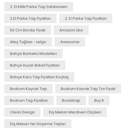
2. El Kilitli Parke Taşı Sahibinden
2.el Parke Taşı Fiyatları
2. El Parke Taşı Fiyatları
50 Cm Bordür Fiyatı
Amazon Like
Ateş Tuğlası - Letgo
Awesome
Bahçe Barbekü Modelleri
Bahçe Duvar Briket Fiyatları
Bahçe Karo Taşı Fiyatları Koçtaş
Bodrum Kayrak Taşı
Bodrum Kayrak Taşı Ton Fiyatı
Bodrum Taşı Fiyatları
Bootstrap
Buy It
Clean Design
Dış Mekan Merdiven Ölçüleri
Dış Mekan Yer Döşeme Taşları