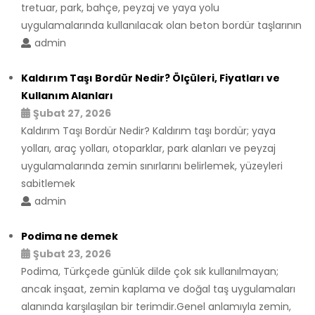
tretuar, park, bahçe, peyzaj ve yaya yolu
uygulamalarında kullanılacak olan beton bordür taşlarının
admin
Kaldırım Taşı Bordür Nedir? Ölçüleri, Fiyatları ve
Kullanım Alanları
Şubat 27, 2026
Kaldırım Taşı Bordür Nedir? Kaldırım taşı bordür; yaya
yolları, araç yolları, otoparklar, park alanları ve peyzaj
uygulamalarında zemin sınırlarını belirlemek, yüzeyleri
sabitlemek
admin
Podima ne demek
Şubat 23, 2026
Podima, Türkçede günlük dilde çok sık kullanılmayan;
ancak inşaat, zemin kaplama ve doğal taş uygulamaları
alanında karşılaşılan bir terimdir.Genel anlamıyla zemin,