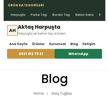
ÜRÜN KATEGORILERI
Harpuşta
Parke Taşı
Bordür Taşı
Beton Saksı
Kablo 
Aktaş Harpuşta
AH
Harpuşta ve beton taş ürünleri
Ana Sayfa
Ürünler
Kurumsal
Blog
İletişim
0531 912 78 21
WhatsApp
Blog
Home
Ateş Tuğlası