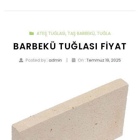
ATEŞ TUĞLASI
,
TAŞ BARBEKÜ
,
TUĞLA
BARBEKÜ TUĞLASI FIYAT
|
Posted by :
admin
On :
Temmuz 19, 2025