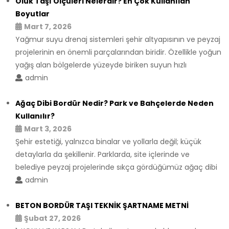
Oluk Taşı Ölçüleri Nelerdir? En Çok Kullanılan
Boyutlar
Mart 7, 2026
Yağmur suyu drenaj sistemleri şehir altyapısının ve peyzaj
projelerinin en önemli parçalarından biridir. Özellikle yoğun
yağış alan bölgelerde yüzeyde biriken suyun hızlı
admin
Ağaç Dibi Bordür Nedir? Park ve Bahçelerde Neden
Kullanılır?
Mart 3, 2026
Şehir estetiği, yalnızca binalar ve yollarla değil; küçük
detaylarla da şekillenir. Parklarda, site içlerinde ve
belediye peyzaj projelerinde sıkça gördüğümüz ağaç dibi
admin
BETON BORDÜR TAŞI TEKNİK ŞARTNAME METNİ
Şubat 27, 2026