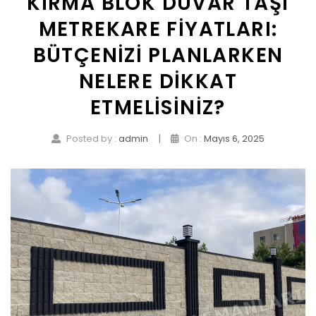
KIRMA BLOK DUVAR TAŞI
METREKARE FIYATLARI:
BÜTÇENIZI PLANLARKEN
NELERE DIKKAT
ETMELISINIZ?
|
Posted by :
admin
On :
Mayıs 6, 2025