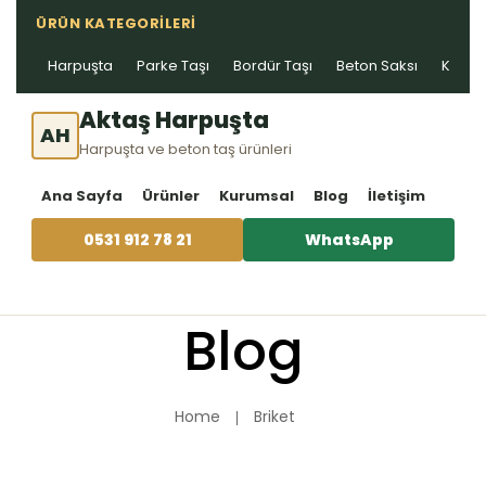
ÜRÜN KATEGORILERI
Harpuşta
Parke Taşı
Bordür Taşı
Beton Saksı
Kablo 
Aktaş Harpuşta
AH
Harpuşta ve beton taş ürünleri
Ana Sayfa
Ürünler
Kurumsal
Blog
İletişim
0531 912 78 21
WhatsApp
Blog
Home
Briket