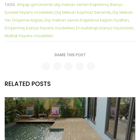
Ahşap görünümlü dış mekan zemin Kaplama
Banyo
TAGS:
,
tuvalet fayans modelleri
Dış Mekan kaymaz Seramik
Dış Mekan
,
,
Yer Döşeme taşları
Dış mekan zemin Kaplama taşları Fiyatları
,
,
Döşenmiş banyo fayans modelleri
En kullanışlı banyo fayansları
,
,
Mutfak fayans modelleri
SHARE THIS POST
RELATED POSTS