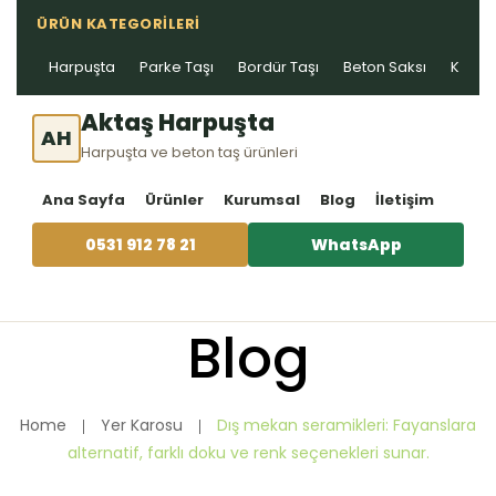
ÜRÜN KATEGORILERI
Harpuşta
Parke Taşı
Bordür Taşı
Beton Saksı
Kablo 
Aktaş Harpuşta
AH
Harpuşta ve beton taş ürünleri
Ana Sayfa
Ürünler
Kurumsal
Blog
İletişim
0531 912 78 21
WhatsApp
Blog
Home
Yer Karosu
Dış mekan seramikleri: Fayanslara
alternatif, farklı doku ve renk seçenekleri sunar.