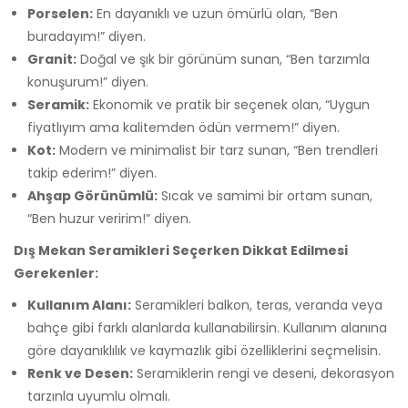
Porselen:
En dayanıklı ve uzun ömürlü olan, “Ben
buradayım!” diyen.
Granit:
Doğal ve şık bir görünüm sunan, “Ben tarzımla
konuşurum!” diyen.
Seramik:
Ekonomik ve pratik bir seçenek olan, “Uygun
fiyatlıyım ama kalitemden ödün vermem!” diyen.
Kot:
Modern ve minimalist bir tarz sunan, “Ben trendleri
takip ederim!” diyen.
Ahşap Görünümlü:
Sıcak ve samimi bir ortam sunan,
“Ben huzur veririm!” diyen.
Dış Mekan Seramikleri Seçerken Dikkat Edilmesi
Gerekenler:
Kullanım Alanı:
Seramikleri balkon, teras, veranda veya
bahçe gibi farklı alanlarda kullanabilirsin. Kullanım alanına
göre dayanıklılık ve kaymazlık gibi özelliklerini seçmelisin.
Renk ve Desen:
Seramiklerin rengi ve deseni, dekorasyon
tarzınla uyumlu olmalı.