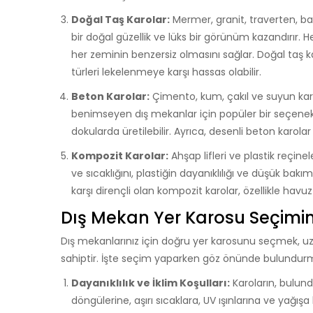
Doğal Taş Karolar:
Mermer, granit, traverten, baz
bir doğal güzellik ve lüks bir görünüm kazandırır. 
her zeminin benzersiz olmasını sağlar. Doğal taş ka
türleri lekelenmeye karşı hassas olabilir.
Beton Karolar:
Çimento, kum, çakıl ve suyun karı
benimseyen dış mekanlar için popüler bir seçenekti
dokularda üretilebilir. Ayrıca, desenli beton karola
Kompozit Karolar:
Ahşap lifleri ve plastik reçi
ve sıcaklığını, plastiğin dayanıklılığı ve düşük ba
karşı dirençli olan kompozit karolar, özellikle havuz 
Dış Mekan Yer Karosu Seçimin
Dış mekanlarınız için doğru yer karosunu seçmek, u
sahiptir. İşte seçim yaparken göz önünde bulundurm
Dayanıklılık ve İklim Koşulları:
Karoların, bulun
döngülerine, aşırı sıcaklara, UV ışınlarına ve yağış