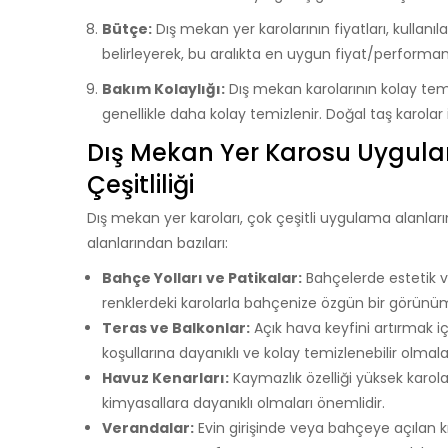
Bütçe:
Dış mekan yer karolarının fiyatları, kullanı
belirleyerek, bu aralıkta en uygun fiyat/performans
Bakım Kolaylığı:
Dış mekan karolarının kolay temi
genellikle daha kolay temizlenir. Doğal taş karolar 
Dış Mekan Yer Karosu Uygula
Çeşitliliği
Dış mekan yer karoları, çok çeşitli uygulama alanla
alanlarından bazıları:
Bahçe Yolları ve Patikalar:
Bahçelerde estetik ve
renklerdeki karolarla bahçenize özgün bir görünüm 
Teras ve Balkonlar:
Açık hava keyfini artırmak iç
koşullarına dayanıklı ve kolay temizlenebilir olmala
Havuz Kenarları:
Kaymazlık özelliği yüksek karola
kimyasallara dayanıklı olmaları önemlidir.
Verandalar:
Evin girişinde veya bahçeye açılan kıs