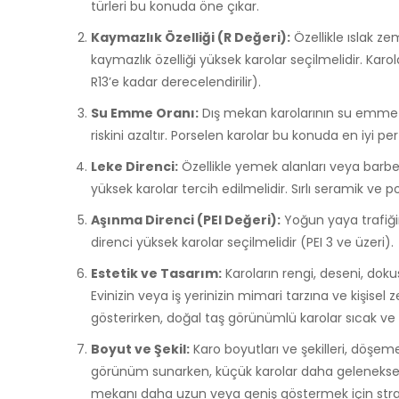
türleri bu konuda öne çıkar.
Kaymazlık Özelliği (R Değeri):
Özellikle ıslak z
kaymazlık özelliği yüksek karolar seçilmelidir. Kar
R13’e kadar derecelendirilir).
Su Emme Oranı:
Dış mekan karolarının su emme or
riskini azaltır. Porselen karolar bu konuda en iyi pe
Leke Direnci:
Özellikle yemek alanları veya barbek
yüksek karolar tercih edilmelidir. Sırlı seramik ve po
Aşınma Direnci (PEI Değeri):
Yoğun yaya trafiğin
direnci yüksek karolar seçilmelidir (PEI 3 ve üzeri).
Estetik ve Tasarım:
Karoların rengi, deseni, doku
Evinizin veya iş yerinizin mimari tarzına ve kişise
gösterirken, doğal taş görünümlü karolar sıcak ve 
Boyut ve Şekil:
Karo boyutları ve şekilleri, döşem
görünüm sunarken, küçük karolar daha geleneksel ve
mekanı daha uzun veya geniş göstermek için strate