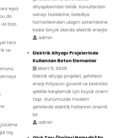
altyapılarından biridir. Konutlardan
ara eşsiz
sanayi tesislerine, belediye
 bu da
hizmetlerinden ulaşım sistemlerine
 ve bazı
kadar birçok alanda elektrik enerjisi
admin
el tarzı
enk ve
Elektrik Altyapı Projelerinde
Kullanılan Beton Elemanlar
Mart 11, 2026
ünümünü
Elektrik altyapı projeleri, şehirlerin
 solmaya
enerji ihtiyacını güvenli ve kesintisiz
şekilde karşılamak için büyük önem
r
taşır. Günümüzde modern
me
şehirlerde elektrik hatlarının önemli
bir
admin
-çözülme
ğal taş
Oluk Taşı Ölçüleri Nelerdir? En