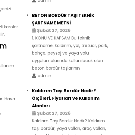
admin
çenizi
BETON BORDÜR TAŞI TEKNİK
ŞARTNAME METNİ
i karolar
Şubat 27, 2026
ir.
1. KONU VE KAPSAM Bu teknik
ım
şartname; kaldırım, yol, tretuar, park,
bahçe, peyzaj ve yaya yolu
uygulamalarında kullanılacak olan
ullanım
beton bordür taşlarının
admin
e
Kaldırım Taşı Bordür Nedir?
Ölçüleri, Fiyatları ve Kullanım
ar. Hava
Alanları
Şubat 27, 2026
e
Kaldırım Taşı Bordür Nedir? Kaldırım
taşı bordür; yaya yolları, araç yolları,
.