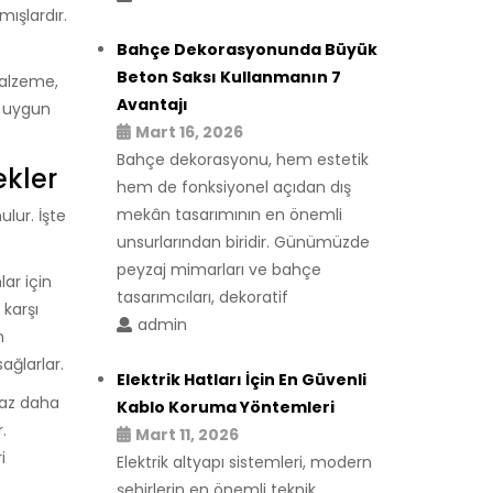
ışlardır.
Bahçe Dekorasyonunda Büyük
Beton Saksı Kullanmanın 7
malzeme,
Avantajı
a uygun
Mart 16, 2026
Bahçe dekorasyonu, hem estetik
ekler
hem de fonksiyonel açıdan dış
mekân tasarımının en önemli
lur. İşte
unsurlarından biridir. Günümüzde
peyzaj mimarları ve bahçe
lar için
tasarımcıları, dekoratif
karşı
admin
n
ğlarlar.
Elektrik Hatları İçin En Güvenli
raz daha
Kablo Koruma Yöntemleri
.
Mart 11, 2026
i
Elektrik altyapı sistemleri, modern
şehirlerin en önemli teknik