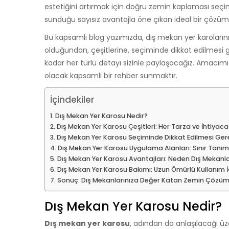
estetiğini artırmak için doğru zemin kaplaması seçim
sunduğu sayısız avantajla öne çıkan ideal bir çözüm 
Bu kapsamlı blog yazımızda, dış mekan yer karoların
olduğundan, çeşitlerine, seçiminde dikkat edilmesi 
kadar her türlü detayı sizinle paylaşacağız. Amacım
olacak kapsamlı bir rehber sunmaktır.
İçindekiler
Dış Mekan Yer Karosu Nedir?
Dış Mekan Yer Karosu Çeşitleri: Her Tarza ve İhtiyac
Dış Mekan Yer Karosu Seçiminde Dikkat Edilmesi Ger
Dış Mekan Yer Karosu Uygulama Alanları: Sınır Tanıma
Dış Mekan Yer Karosu Avantajları: Neden Dış Mekanlar
Dış Mekan Yer Karosu Bakımı: Uzun Ömürlü Kullanım İç
Sonuç: Dış Mekanlarınıza Değer Katan Zemin Çözüml
Dış Mekan Yer Karosu Nedir?
Dış mekan yer karosu
, adından da anlaşılacağı üz