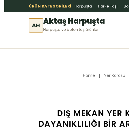
ÜRÜN KATEGORILERI
Harpuşta
Parke Taşı
Bo
Aktaş Harpuşta
AH
Harpuşta ve beton taş ürünleri
Home
Yer Karosu
DIŞ MEKAN YER K
DAYANIKLILIĞI BIR 