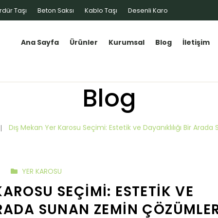
rdür Taşı
Beton Saksı
Kablo Taşı
Desenli Karo
Ana Sayfa
Ürünler
Kurumsal
Blog
İletişim
Blog
Dış Mekan Yer Karosu Seçimi: Estetik ve Dayanıklılığı Bir Ara
YER KAROSU
AROSU SEÇIMI: ESTETIK VE
ARADA SUNAN ZEMIN ÇÖZÜMLER