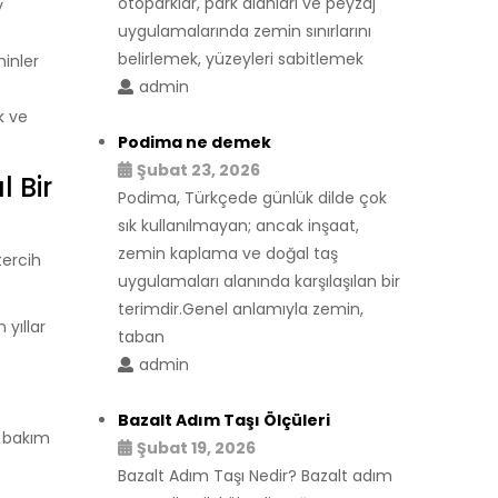
otoparklar, park alanları ve peyzaj
y
uygulamalarında zemin sınırlarını
belirlemek, yüzeyleri sabitlemek
inler
admin
k ve
Podima ne demek
Şubat 23, 2026
 Bir
Podima, Türkçede günlük dilde çok
sık kullanılmayan; ancak inşaat,
zemin kaplama ve doğal taş
tercih
uygulamaları alanında karşılaşılan bir
terimdir.Genel anlamıyla zemin,
 yıllar
taban
admin
Bazalt Adım Taşı Ölçüleri
r bakım
Şubat 19, 2026
Bazalt Adım Taşı Nedir? Bazalt adım