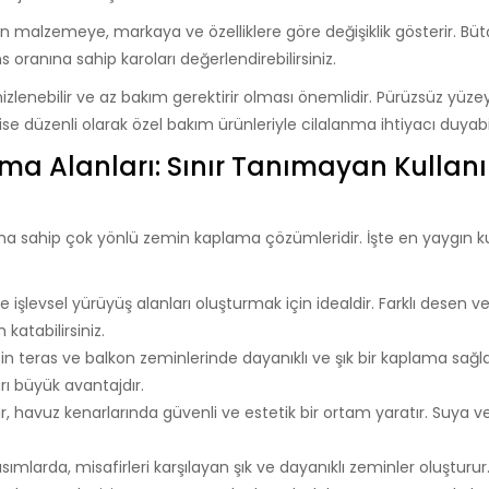
lan malzemeye, markaya ve özelliklere göre değişiklik gösterir. Büt
 oranına sahip karoları değerlendirebilirsiniz.
zlenebilir ve az bakım gerektirir olması önemlidir. Pürüzsüz yüzeyl
ise düzenli olarak özel bakım ürünleriyle cilalanma ihtiyacı duyabil
ma Alanları: Sınır Tanımayan Kullan
rına sahip çok yönlü zemin kaplama çözümleridir. İşte en yaygın k
 işlevsel yürüyüş alanları oluşturmak için idealdir. Farklı desen v
katabilirsiniz.
in teras ve balkon zeminlerinde dayanıklı ve şık bir kaplama sağl
rı büyük avantajdır.
r, havuz kenarlarında güvenli ve estetik bir ortam yaratır. Suya v
ımlarda, misafirleri karşılayan şık ve dayanıklı zeminler oluşturur