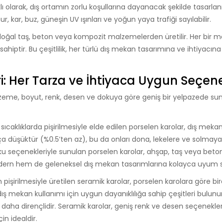
 olarak, dış ortamın zorlu koşullarına dayanacak şekilde tasarlanm
, kar, buz, güneşin UV ışınları ve yoğun yaya trafiği sayılabilir.
, doğal taş, beton veya kompozit malzemelerden üretilir. Her bir 
 sahiptir. Bu çeşitlilik, her türlü dış mekan tasarımına ve ihtiyacın
i: Her Tarza ve İhtiyaca Uygun Seçen
alzeme, boyut, renk, desen ve dokuya göre geniş bir yelpazede sunu
ıcaklıklarda pişirilmesiyle elde edilen porselen karolar, dış mekan
düşüktür (%0.5’ten az), bu da onları dona, lekelere ve solmaya 
doku seçenekleriyle sunulan porselen karolar, ahşap, taş veya beto
rn hem de geleneksel dış mekan tasarımlarına kolayca uyum sa
 pişirilmesiyle üretilen seramik karolar, porselen karolara göre bi
 mekan kullanımı için uygun dayanıklılığa sahip çeşitleri bulunur
rşı daha dirençlidir. Seramik karolar, geniş renk ve desen seçenekler
in idealdir.