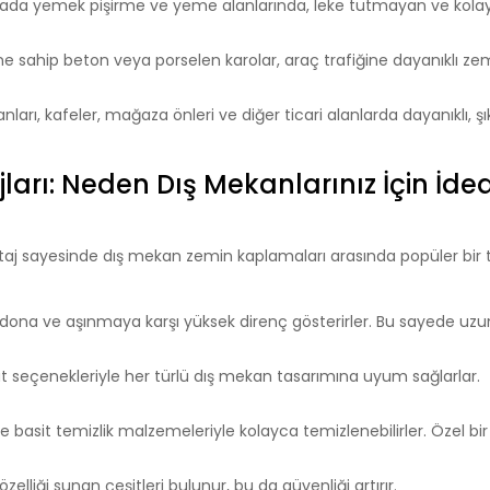
ada yemek pişirme ve yeme alanlarında, leke tutmayan ve kola
 sahip beton veya porselen karolar, araç trafiğine dayanıklı zem
ları, kafeler, mağaza önleri ve diğer ticari alanlarda dayanıklı, şı
arı: Neden Dış Mekanlarınız İçin İdeal
ntaj sayesinde dış mekan zemin kaplamaları arasında popüler bir 
, dona ve aşınmaya karşı yüksek direnç gösterirler. Bu sayede uzun
ut seçenekleriyle her türlü dış mekan tasarımına uyum sağlarlar.
 basit temizlik malzemeleriyle kolayca temizlenebilirler. Özel bi
zelliği sunan çeşitleri bulunur, bu da güvenliği artırır.