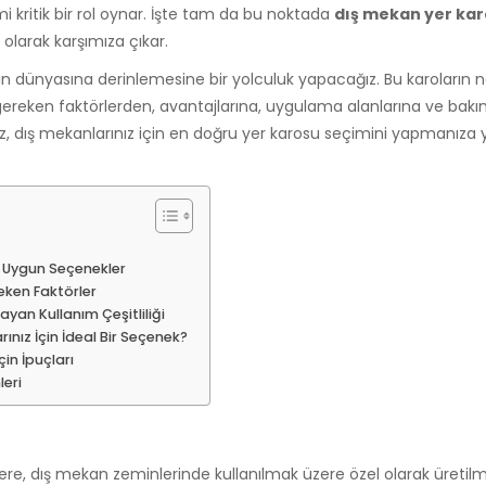
i kritik bir rol oynar. İşte tam da bu noktada
dış mekan yer kar
olarak karşımıza çıkar.
ın dünyasına derinlemesine bir yolculuk yapacağız. Bu karoların 
gereken faktörlerden, avantajlarına, uygulama alanlarına ve bak
ız, dış mekanlarınız için en doğru yer karosu seçimini yapmanıza
a Uygun Seçenekler
eken Faktörler
yan Kullanım Çeşitliliği
ınız İçin İdeal Bir Seçenek?
in İpuçları
eri
ere, dış mekan zeminlerinde kullanılmak üzere özel olarak üretilm