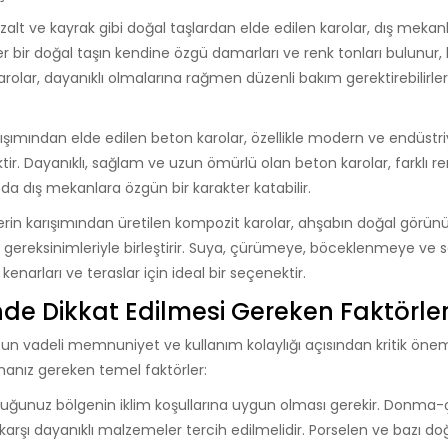
alt ve kayrak gibi doğal taşlardan elde edilen karolar, dış mekanl
Her bir doğal taşın kendine özgü damarları ve renk tonları bulunur,
rolar, dayanıklı olmalarına rağmen düzenli bakım gerektirebilirler
şımından elde edilen beton karolar, özellikle modern ve endüstriy
r. Dayanıklı, sağlam ve uzun ömürlü olan beton karolar, farklı r
r da dış mekanlara özgün bir karakter katabilir.
nelerin karışımından üretilen kompozit karolar, ahşabın doğal gör
kım gereksinimleriyle birleştirir. Suya, çürümeye, böceklenmeye ve
kenarları ve teraslar için ideal bir seçenektir.
de Dikkat Edilmesi Gereken Faktörle
zun vadeli memnuniyet ve kullanım kolaylığı açısından kritik öne
anız gereken temel faktörler:
duğunuz bölgenin iklim koşullarına uygun olması gerekir. Donma
a karşı dayanıklı malzemeler tercih edilmelidir. Porselen ve bazı do