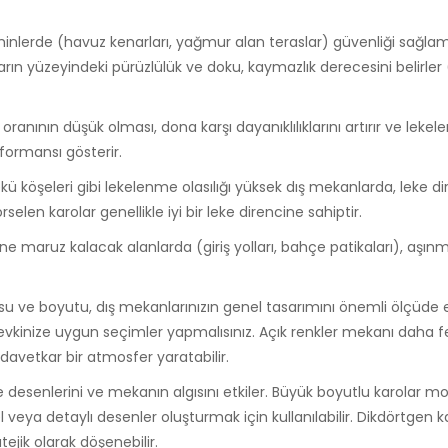
eminlerde (havuz kenarları, yağmur alan teraslar) güvenliği sağlam
oların yüzeyindeki pürüzlülük ve doku, kaymazlık derecesini belirler
anının düşük olması, dona karşı dayanıklılıklarını artırır ve leke
rformansı gösterir.
ü köşeleri gibi lekelenme olasılığı yüksek dış mekanlarda, leke di
rselen karolar genellikle iyi bir leke direncine sahiptir.
e maruz kalacak alanlarda (giriş yolları, bahçe patikaları), aşın
su ve boyutu, dış mekanlarınızın genel tasarımını önemli ölçüde et
l zevkinize uygun seçimler yapmalısınız. Açık renkler mekanı daha 
davetkar bir atmosfer yaratabilir.
e desenlerini ve mekanın algısını etkiler. Büyük boyutlu karolar mo
ya detaylı desenler oluşturmak için kullanılabilir. Dikdörtgen ka
jik olarak döşenebilir.