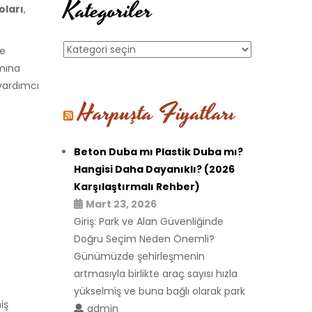
Kategoriler
oları
,
Kategoriler
ne
ımına
 yardımcı
Harpuşta Fiyatları
Beton Duba mı Plastik Duba mı?
Hangisi Daha Dayanıklı? (2026
Karşılaştırmalı Rehber)
Mart 23, 2026
Giriş: Park ve Alan Güvenliğinde
Doğru Seçim Neden Önemli?
Günümüzde şehirleşmenin
artmasıyla birlikte araç sayısı hızla
yükselmiş ve buna bağlı olarak park
iş
admin