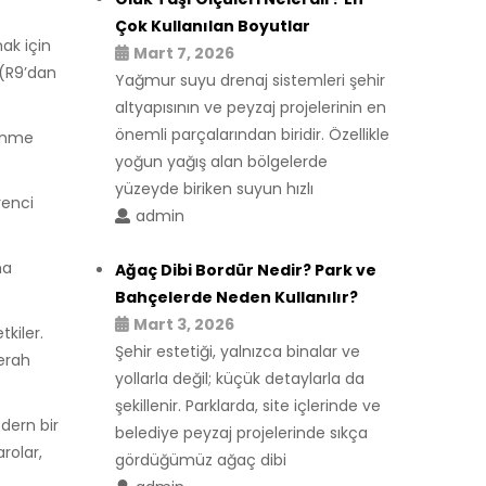
Çok Kullanılan Boyutlar
ak için
Mart 7, 2026
 (R9’dan
Yağmur suyu drenaj sistemleri şehir
altyapısının ve peyzaj projelerinin en
önemli parçalarından biridir. Özellikle
lenme
yoğun yağış alan bölgelerde
yüzeyde biriken suyun hızlı
renci
admin
ma
Ağaç Dibi Bordür Nedir? Park ve
Bahçelerde Neden Kullanılır?
Mart 3, 2026
kiler.
Şehir estetiği, yalnızca binalar ve
ferah
yollarla değil; küçük detaylarla da
şekillenir. Parklarda, site içlerinde ve
dern bir
belediye peyzaj projelerinde sıkça
rolar,
gördüğümüz ağaç dibi