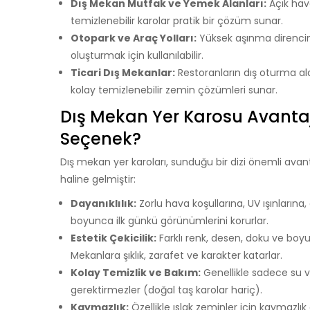
Dış Mekan Mutfak ve Yemek Alanları:
Açık hav
temizlenebilir karolar pratik bir çözüm sunar.
Otopark ve Araç Yolları:
Yüksek aşınma direncine
oluşturmak için kullanılabilir.
Ticari Dış Mekanlar:
Restoranların dış oturma alan
kolay temizlenebilir zemin çözümleri sunar.
Dış Mekan Yer Karosu Avantajl
Seçenek?
Dış mekan yer karoları, sunduğu bir dizi önemli ava
haline gelmiştir:
Dayanıklılık:
Zorlu hava koşullarına, UV ışınlarına
boyunca ilk günkü görünümlerini korurlar.
Estetik Çekicilik:
Farklı renk, desen, doku ve boy
Mekanlara şıklık, zarafet ve karakter katarlar.
Kolay Temizlik ve Bakım:
Genellikle sadece su ve
gerektirmezler (doğal taş karolar hariç).
Kaymazlık:
Özellikle ıslak zeminler için kaymazlık ö