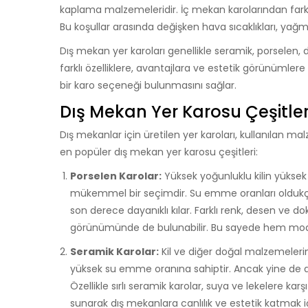
kaplama malzemeleridir. İç mekan karolarından farklı
Bu koşullar arasında değişken hava sıcaklıkları, yağmur
Dış mekan yer karoları genellikle seramik, porselen
farklı özelliklere, avantajlara ve estetik görünümlere
bir karo seçeneği bulunmasını sağlar.
Dış Mekan Yer Karosu Çeşitler
Dış mekanlar için üretilen yer karoları, kullanılan m
en popüler dış mekan yer karosu çeşitleri:
Porselen Karolar:
Yüksek yoğunluklu kilin yüksek s
mükemmel bir seçimdir. Su emme oranları oldukça 
son derece dayanıklı kılar. Farklı renk, desen ve 
görünümünde de bulunabilir. Bu sayede hem mode
Seramik Karolar:
Kil ve diğer doğal malzemelerin
yüksek su emme oranına sahiptir. Ancak yine de dış
Özellikle sırlı seramik karolar, suya ve lekelere ka
sunarak dış mekanlara canlılık ve estetik katmak iç