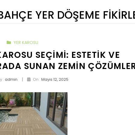
BAHÇE YER DÖŞEME FIKIRL
YER KAROSU
AROSU SEÇIMI: ESTETIK VE
ARADA SUNAN ZEMIN ÇÖZÜMLER
|
y :
admin
On :
Mayıs 12, 2025