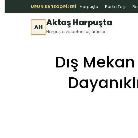
ÜRÜN KATEGORILERI
Harpuşta
Parke Taşı
Bo
Aktaş Harpuşta
AH
Harpuşta ve beton taş ürünleri
Dış Mekan 
Dayanıkl