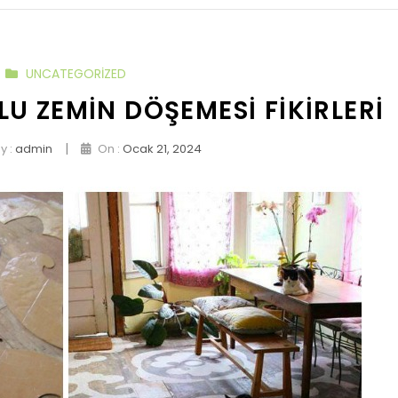
UNCATEGORIZED
U ZEMIN DÖŞEMESI FIKIRLERI
|
y :
admin
On :
Ocak 21, 2024