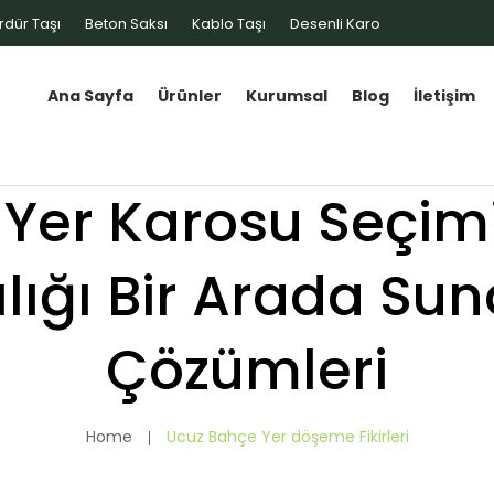
rdür Taşı
Beton Saksı
Kablo Taşı
Desenli Karo
Ana Sayfa
Ürünler
Kurumsal
Blog
İletişim
Yer Karosu Seçimi:
ılığı Bir Arada Su
Çözümleri
Home
Ucuz Bahçe Yer döşeme Fikirleri