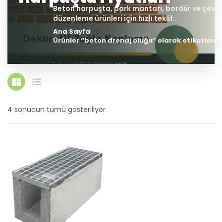
Ana Sayfa
Ürünler “beton drenaj oluğu” olarak etiketlendi
4 sonucun tümü gösteriliyor
En
yeniye
göre
sıralandı