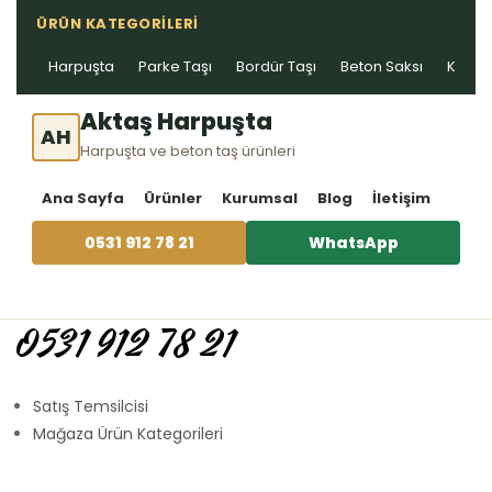
ÜRÜN KATEGORILERI
Harpuşta
Parke Taşı
Bordür Taşı
Beton Saksı
Kablo 
Aktaş Harpuşta
AH
Harpuşta ve beton taş ürünleri
Ana Sayfa
Ürünler
Kurumsal
Blog
İletişim
0531 912 78 21
WhatsApp
0531 912 78 21
Satış Temsilcisi
Mağaza Ürün Kategorileri