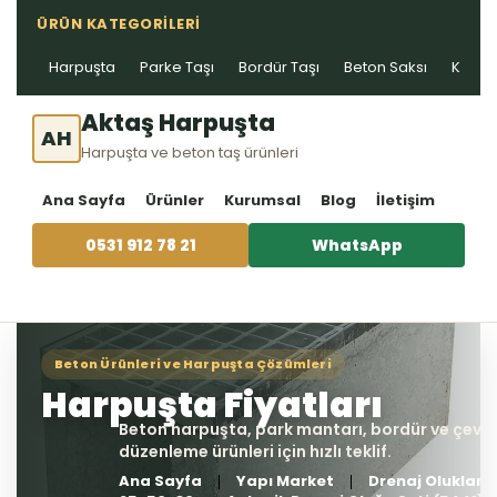
ÜRÜN KATEGORILERI
Harpuşta
Parke Taşı
Bordür Taşı
Beton Saksı
Kablo 
Aktaş Harpuşta
AH
Harpuşta ve beton taş ürünleri
Ana Sayfa
Ürünler
Kurumsal
Blog
İletişim
0531 912 78 21
WhatsApp
Ana Sayfa
Yapı Market
Drenaj Olukları