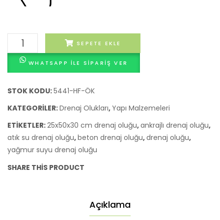
25x50x30
SEPETE EKLE
cm
WHATSAPP ILE SIPARIŞ VER
Ankrajlı
Drenaj
Oluğu
STOK KODU:
5441-HF-ÖK
Seti
KATEGORILER:
Drenaj Olukları
,
Yapı Malzemeleri
(5441)
ETIKETLER:
25x50x30 cm drenaj oluğu
,
ankrajlı drenaj oluğu
,
adet
atık su drenaj oluğu
,
beton drenaj oluğu
,
drenaj oluğu
,
yağmur suyu drenaj oluğu
SHARE THIS PRODUCT
Açıklama