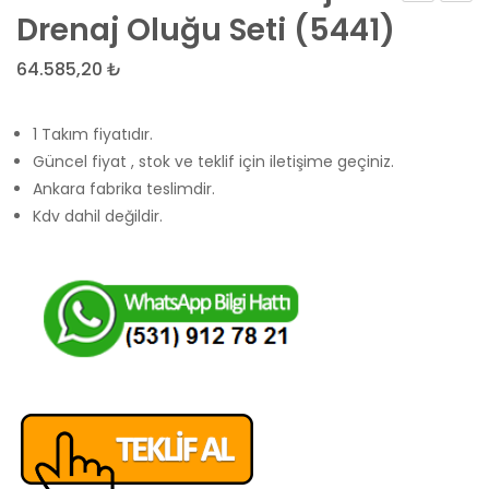
cm
Izgara
Drenaj Oluğu Seti (5441)
Ankrajlı
Drena
64.585,20
₺
Drenaj
Kanalı
Oluğu
(5442
1 Takım fiyatıdır.
Elemanı
Güncel fiyat , stok ve teklif için iletişime geçiniz.
(4033)
Ankara fabrika teslimdir.
Kdv dahil değildir.