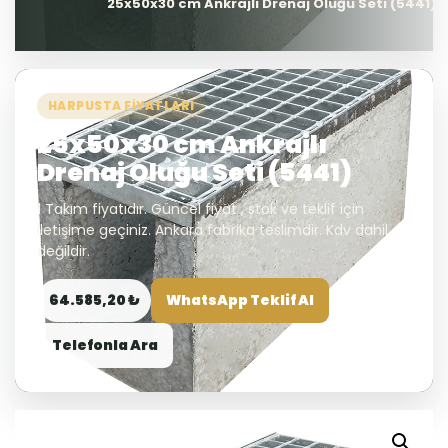
25x50x30 cm Ankrajlı Drenaj Oluğu Seti (5441)
HARPUSTA FIYATLARI
25x50x30 cm Ankrajlı
Drenaj Oluğu Seti (5441)
1 Takım fiyatıdır. Güncel fiyat , stok ve teklif için
iletişime geçiniz. Ankara fabrika teslimdir. Kdv dahil
değildir.
64.585,20 ₺
WhatsApp Teklif Al
Telefonla Ara