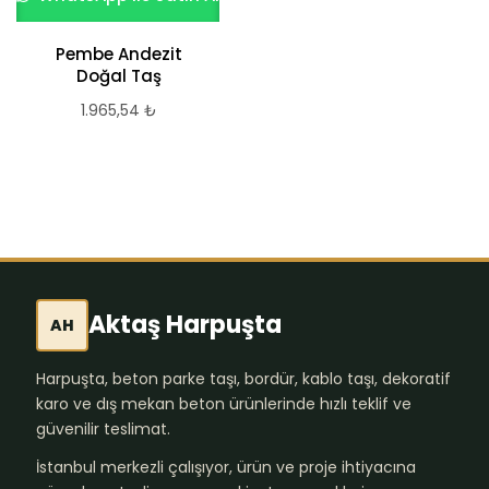
Pembe Andezit
Mastik
Doğal Taş
350,00
₺
1.965,54
₺
Aktaş Harpuşta
AH
Harpuşta, beton parke taşı, bordür, kablo taşı, dekoratif
karo ve dış mekan beton ürünlerinde hızlı teklif ve
güvenilir teslimat.
İstanbul merkezli çalışıyor, ürün ve proje ihtiyacına