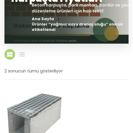
Ana Sayfa
Ürünler “yağmur suyu drenaj oluğu” olarak
etiketlendi
2 sonucun tümü gösteriliyor
En
yeniye
göre
sıralandı