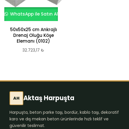
WhatsApp ile Satın Al
50x50x25 cm Ankrajlı
Drenaj Oluğu Köşe
Elemanı (0102)
32.723,17
₺
Aktaş Harpuşta
AH
Harpuşta, beton parke taşı, bordür, kablo taşı, dekoratif
karo ve dış mekan beton ürünlerinde hızlı teklif ve
güvenilir teslimat.