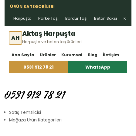
ÜRÜN KATEGORILERI
Harpuşta
Parke Taşı
Bordür Taşı
Beton Saksı
Kablo 
Aktaş Harpuşta
AH
Harpuşta ve beton taş ürünleri
Ana Sayfa
Ürünler
Kurumsal
Blog
İletişim
0531 912 78 21
WhatsApp
0531 912 78 21
Satış Temsilcisi
Mağaza Ürün Kategorileri