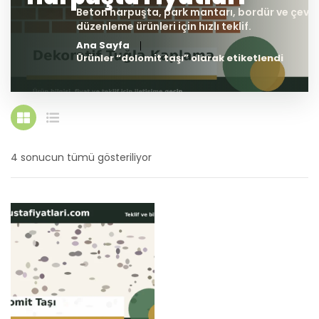
Ana Sayfa
Ürünler “dolomit taşı” olarak etiketlendi
4 sonucun tümü gösteriliyor
En
yeniye
göre
sıralandı