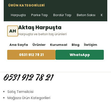
ÜRÜN KATEGORILERI
Harpuşta
Parke Taşı
Bordür Taşı
Beton Saksı
Kablo 
Aktaş Harpuşta
AH
Harpuşta ve beton taş ürünleri
Ana Sayfa
Ürünler
Kurumsal
Blog
İletişim
0531 912 78 21
WhatsApp
0531 912 78 21
Satış Temsilcisi
Mağaza Ürün Kategorileri