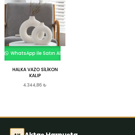
WhatsApp ile Satın Al
HALKA VAZO SİLİKON
KALIP
4.344,86
₺