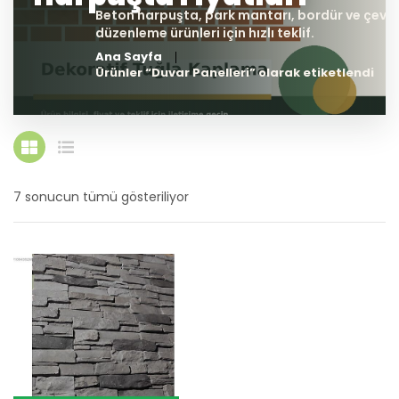
Ana Sayfa
Ürünler “Duvar Panelleri” olarak etiketlendi
7 sonucun tümü gösteriliyor
En
yeniye
göre
sıralandı