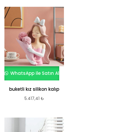
WhatsApp ile Satın Al
buketli kız silikon kalıp
5.417,41
₺