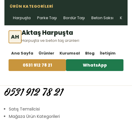
ÜRÜN KATEGORILERI
Harpuşta
Parke Taşı
Bordür Taşı
Beton Saksı
Kablo 
Aktaş Harpuşta
AH
Harpuşta ve beton taş ürünleri
Ana Sayfa
Ürünler
Kurumsal
Blog
İletişim
0531 912 78 21
WhatsApp
0531 912 78 21
Satış Temsilcisi
Mağaza Ürün Kategorileri