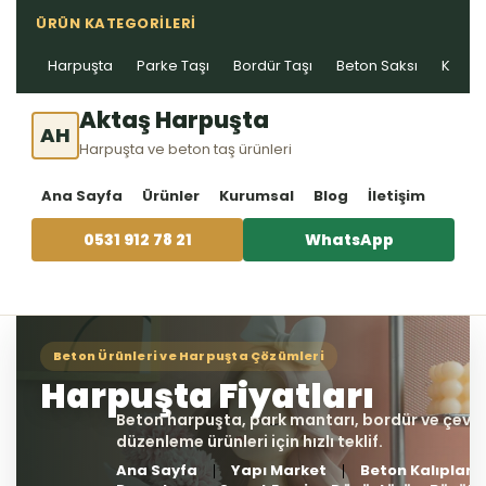
ÜRÜN KATEGORILERI
Harpuşta
Parke Taşı
Bordür Taşı
Beton Saksı
Kablo 
Aktaş Harpuşta
AH
Harpuşta ve beton taş ürünleri
Ana Sayfa
Ürünler
Kurumsal
Blog
İletişim
0531 912 78 21
WhatsApp
Ana Sayfa
Yapı Market
Beton Kalıpları