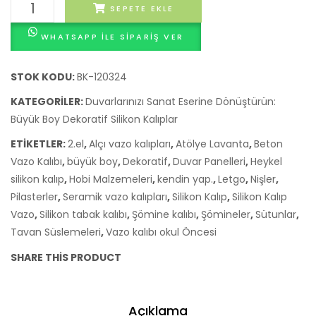
buketli
SEPETE EKLE
kız
WHATSAPP ILE SIPARIŞ VER
silikon
kalıp
adet
STOK KODU:
BK-120324
KATEGORILER:
Duvarlarınızı Sanat Eserine Dönüştürün:
Büyük Boy Dekoratif Silikon Kalıplar
ETIKETLER:
2.el
,
Alçı vazo kalıpları
,
Atölye Lavanta
,
Beton
Vazo Kalıbı
,
büyük boy
,
Dekoratif
,
Duvar Panelleri
,
Heykel
silikon kalıp
,
Hobi Malzemeleri
,
kendin yap.
,
Letgo
,
Nişler
,
Pilasterler
,
Seramik vazo kalıpları
,
Silikon Kalıp
,
Silikon Kalıp
Vazo
,
Silikon tabak kalıbı
,
Şömine kalıbı
,
Şömineler
,
Sütunlar
,
Tavan Süslemeleri
,
Vazo kalıbı okul Öncesi
SHARE THIS PRODUCT
Açıklama