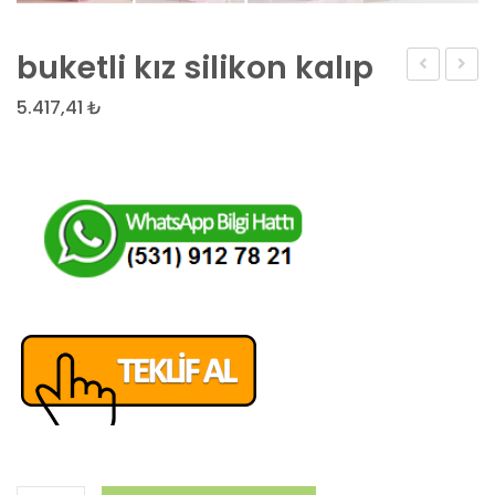
buketli kız silikon kalıp
VAZO
ada
5.417,41
₺
SİLİKON
3lu
KALIP
silikon
kalıp