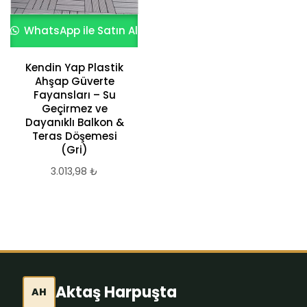
Doğal Beyaz
WhatsApp ile Satın Al
Dolomit Taşı Zemin
Kaplama
Kendin Yap Plastik
266,09
₺
Ahşap Güverte
Fayansları – Su
Geçirmez ve
Dayanıklı Balkon &
Teras Döşemesi
(Gri)
3.013,98
₺
Aktaş Harpuşta
AH