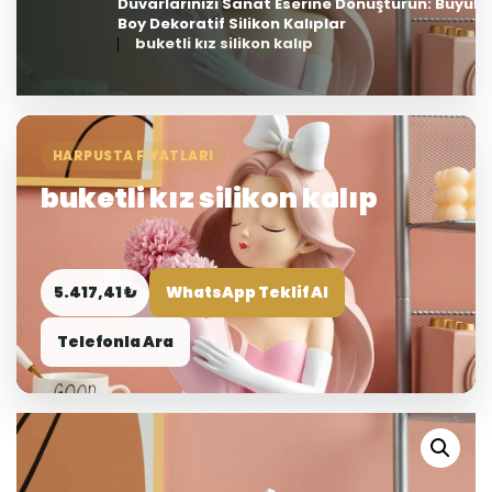
Duvarlarınızı Sanat Eserine Dönüştürün: Büyük
Boy Dekoratif Silikon Kalıplar
buketli kız silikon kalıp
HARPUSTA FIYATLARI
buketli kız silikon kalıp
5.417,41 ₺
WhatsApp Teklif Al
Telefonla Ara