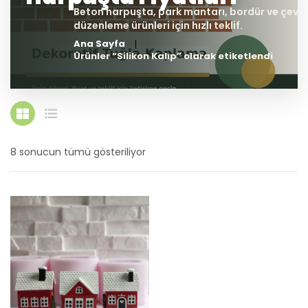
Ana Sayfa
Ürünler “Silikon Kalıp” olarak etiketlendi
8 sonucun tümü gösteriliyor
En
yeniye
göre
sıralandı