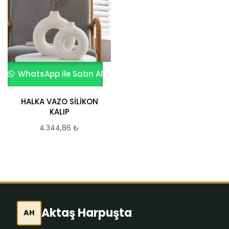
WhatsApp ile Satın Al
HALKA VAZO SİLİKON
KALIP
4.344,86
₺
Aktaş Harpuşta
AH