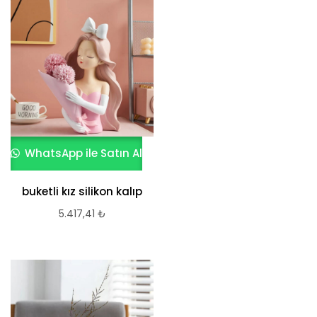
WhatsApp ile Satın Al
buketli kız silikon kalıp
5.417,41
₺