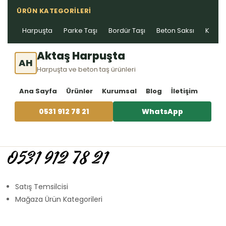
ÜRÜN KATEGORILERI
Harpuşta
Parke Taşı
Bordür Taşı
Beton Saksı
Kablo 
Aktaş Harpuşta
AH
Harpuşta ve beton taş ürünleri
Ana Sayfa
Ürünler
Kurumsal
Blog
İletişim
0531 912 78 21
WhatsApp
0531 912 78 21
Satış Temsilcisi
Mağaza Ürün Kategorileri