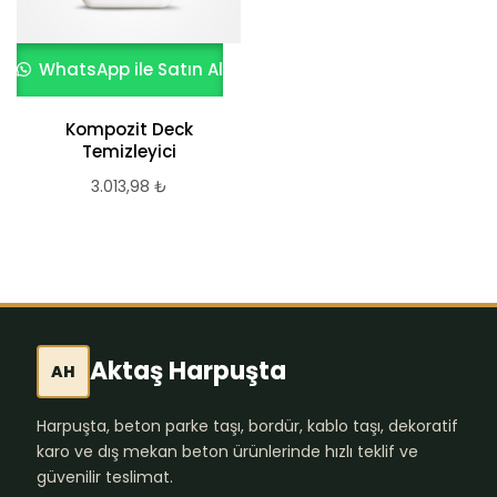
WhatsApp ile Satın Al
Kompozit Deck
Temizleyici
3.013,98
₺
Aktaş Harpuşta
AH
Harpuşta, beton parke taşı, bordür, kablo taşı, dekoratif
karo ve dış mekan beton ürünlerinde hızlı teklif ve
güvenilir teslimat.