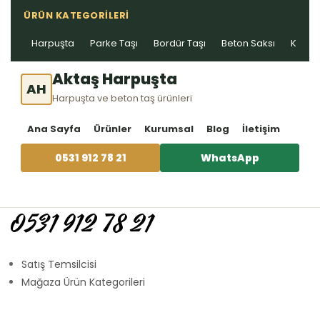
ÜRÜN KATEGORILERI
Harpuşta
Parke Taşı
Bordür Taşı
Beton Saksı
Kablo 
Aktaş Harpuşta
AH
Harpuşta ve beton taş ürünleri
Ana Sayfa
Ürünler
Kurumsal
Blog
İletişim
0531 912 78 21
WhatsApp
0531 912 78 21
Satış Temsilcisi
Mağaza Ürün Kategorileri