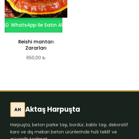
WhatsApp ile Satın Al
Reishi mantarı
Zararları
650,00
₺
Aktaş Harpuşta
AH
Harpuşta, beton parke taşı, bordür, kablo taşı, dekoratif
karo ve dış mekan beton ürünlerinde hızlı teklif ve