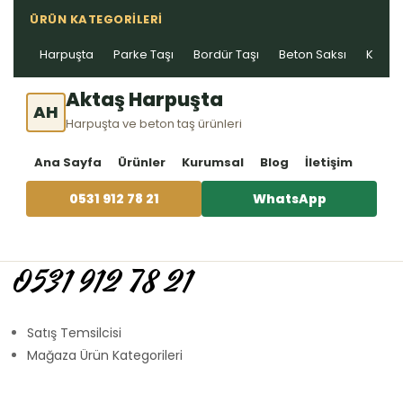
ÜRÜN KATEGORILERI
Harpuşta
Parke Taşı
Bordür Taşı
Beton Saksı
Kablo 
Aktaş Harpuşta
AH
Harpuşta ve beton taş ürünleri
Ana Sayfa
Ürünler
Kurumsal
Blog
İletişim
0531 912 78 21
WhatsApp
0531 912 78 21
Satış Temsilcisi
Mağaza Ürün Kategorileri