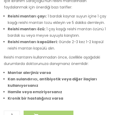
İşte İbrahim Saraçoğlu’nun reishi mantarından
faydalanmak için önerdiği bazı tarifler:
Reishi mantarı çayı:
1 bardak kaynar suyun içine 1 çay
kaşığı reishi mantarı tozu ekleyin ve 5 dakika demleyin.
Reishi mantarı özü:
1 çay kaşığı reishi mantarı özünü 1
bardak su veya meyve suyuyla karıştırın.
Reishi mantarı kapsülleri:
Günde 2-3 kez 1-2 kapsül
reishi mantarı kapsülü alın.
Reishi mantarını kullanmadan önce, özellikle aşağıdaki
durumlarda doktorunuza danışmanız önemlidir:
Mantar alerjiniz varsa
Kan sulandırıcı, antibiyotik veya diğer ilaçları
kullanıyorsanız
Hamile veya emziriyorsanız
Kronik bir hastalığınız varsa
Reishi