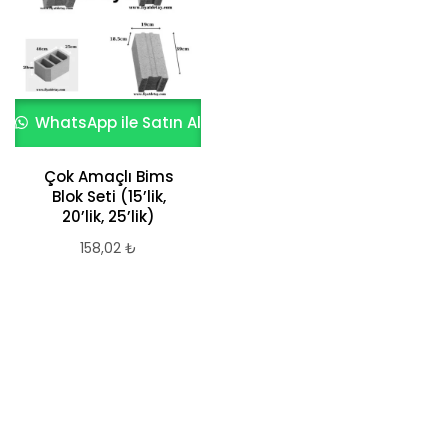
WhatsApp ile Satın Al
WhatsApp ile Satın Al
Çok Amaçlı Bims
WOONEKY Birbirine
Blok Seti (15’lik,
Kenetlenen Ahşap
20’lik, 25’lik)
Görünümlü Dış
Mekan Zemin
158,02
₺
Karosu – Balkon,
Teras ve Veranda
için Dayanıklı
Çözüm
1.410,11
₺