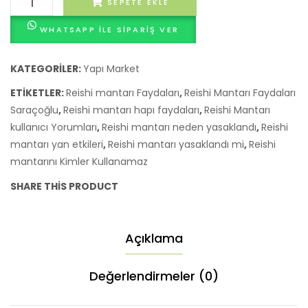
SEPETE EKLE
mantarı
WHATSAPP ILE SIPARIŞ VER
Zararları
adet
KATEGORILER:
Yapı Market
ETIKETLER:
Reishi mantarı Faydaları
,
Reishi Mantarı Faydaları
Saraçoğlu
,
Reishi mantarı hapı faydaları
,
Reishi Mantarı
kullanıcı Yorumları
,
Reishi mantarı neden yasaklandı
,
Reishi
mantarı yan etkileri
,
Reishi mantarı yasaklandı mi
,
Reishi
mantarını Kimler Kullanamaz
SHARE THIS PRODUCT
Açıklama
Değerlendirmeler (0)