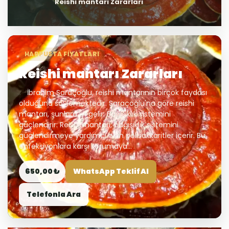
Reishi mantarı Zararları
HARPUSTA FIYATLARI
Reishi mantarı Zararları
İbrahim Saraçoğlu, reishi mantarının birçok faydası
olduğunu söylemektedir. Saraçoğlu'na göre reishi
mantarı, şunlara iyi gelir: Bağışıklık sistemini
güçlendirir: Reishi mantarı, bağışıklık sistemini
güçlendirmeye yardımcı olan polisakkaritler içerir. Bu,
enfeksiyonlara karşı korumaya...
650,00 ₺
WhatsApp Teklif Al
Telefonla Ara