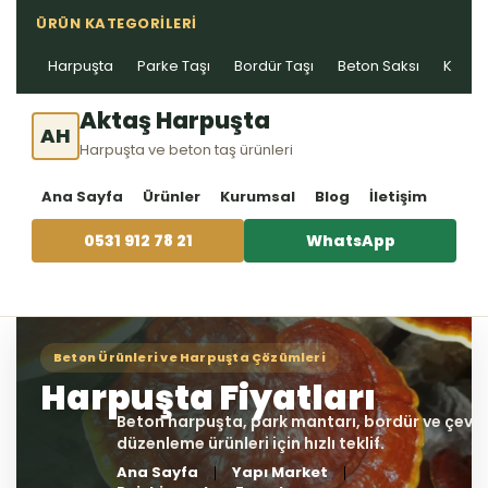
ÜRÜN KATEGORILERI
Harpuşta
Parke Taşı
Bordür Taşı
Beton Saksı
Kablo 
Aktaş Harpuşta
AH
Harpuşta ve beton taş ürünleri
Ana Sayfa
Ürünler
Kurumsal
Blog
İletişim
0531 912 78 21
WhatsApp
Ana Sayfa
Yapı Market