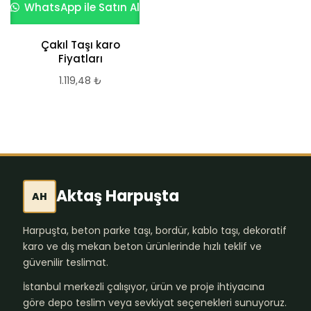
WhatsApp ile Satın Al
Çakıl Taşı karo
Fiyatları
1.119,48
₺
Aktaş Harpuşta
AH
Harpuşta, beton parke taşı, bordür, kablo taşı, dekoratif
karo ve dış mekan beton ürünlerinde hızlı teklif ve
güvenilir teslimat.
İstanbul merkezli çalışıyor, ürün ve proje ihtiyacına
göre depo teslim veya sevkiyat seçenekleri sunuyoruz.