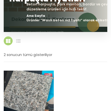
Ana Sayfa
Ürünler “Wash beton m2 fiyatı” olarak etiketle
2 sonucun tümü gösteriliyor
En
yeniye
göre
sıralandı