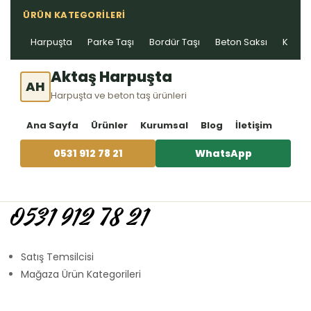
ÜRÜN KATEGORILERI
Harpuşta
Parke Taşı
Bordür Taşı
Beton Saksı
Kablo 
Aktaş Harpuşta
AH
Harpuşta ve beton taş ürünleri
Ana Sayfa
Ürünler
Kurumsal
Blog
İletişim
0531 912 78 21
WhatsApp
0531 912 78 21
Satış Temsilcisi
Mağaza Ürün Kategorileri