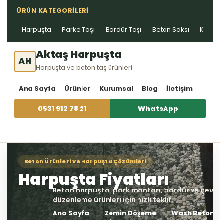
ÜRÜN KATEGORILERI
Harpuşta
Parke Taşı
Bordür Taşı
Beton Saksı
Kablo 
Aktaş Harpuşta
AH
Harpuşta ve beton taş ürünleri
Ana Sayfa
Ürünler
Kurumsal
Blog
İletişim
0531 912 78 21
WhatsApp
Ana Sayfa
Zemin Döşeme
Wash Beton