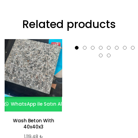
Related products
WhatsApp ile Satın Al
WhatsApp ile Satın Al
Wash Beton With
Siyah Beyaz Desenli
40x40x3
Wash Beton Karo
M2 Fiyatı
1.119,48
₺