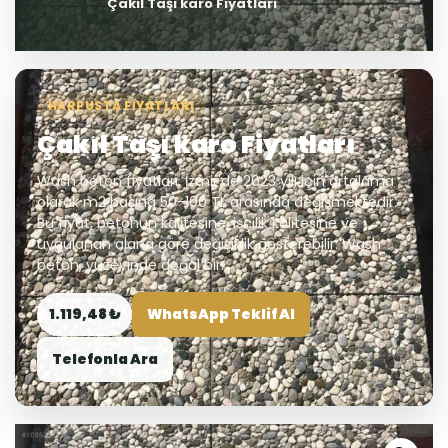
Çakıl Taşı karo Fiyatları
HARPUSTA FIYATLARI
Çakıl Taşı karo Fiyatları
Wash beton fiyatları, İzmir'de 2023 yılı için ortalama
olarak m2 başına 50-100 TL arasında değişmektedir.
Bu fiyat, betonun kalitesine, işçilik kalitesine ve
uygulanan alana göre değişiklik gösterebilir. Wash
beton, yüzeyinde doğal bir...
1.119,48 ₺
WhatsApp Teklif Al
Telefonla Ara