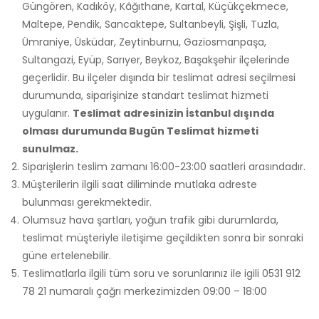
Güngören, Kadıköy, Kâğıthane, Kartal, Küçükçekmece,
Maltepe, Pendik, Sancaktepe, Sultanbeyli, Şişli, Tuzla,
Ümraniye, Üsküdar, Zeytinburnu, Gaziosmanpaşa,
Sultangazi, Eyüp, Sarıyer, Beykoz, Başakşehir ilçelerinde
geçerlidir. Bu ilçeler dışında bir teslimat adresi seçilmesi
durumunda, siparişinize standart teslimat hizmeti
uygulanır.
Teslimat adresinizin İstanbul dışında
olması durumunda Bugün Teslimat hizmeti
sunulmaz.
Siparişlerin teslim zamanı 16:00-23:00 saatleri arasındadır.
Müşterilerin ilgili saat diliminde mutlaka adreste
bulunması gerekmektedir.
Olumsuz hava şartları, yoğun trafik gibi durumlarda,
teslimat müşteriyle iletişime geçildikten sonra bir sonraki
güne ertelenebilir.
Teslimatlarla ilgili tüm soru ve sorunlarınız ile igili 0531 912
78 21 numaralı çağrı merkezimizden 09:00 – 18:00