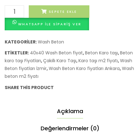
Çakıl
SEPETE EKLE
Taşı
WHATSAPP ILE SIPARIŞ VER
karo
Fiyatları
adet
KATEGORILER:
Wash Beton
ETIKETLER:
40x40 Wash Beton fiyat
,
Beton Karo taşı
,
Beton
karo taşı Fiyatları
,
Çakıllı Karo Taşı
,
Karo taşı m2 fiyatı
,
Wash
Beton fiyatları İzmir
,
Wash Beton Karo fiyatları Ankara
,
Wash
beton m2 fiyatı
SHARE THIS PRODUCT
Açıklama
Değerlendirmeler (0)