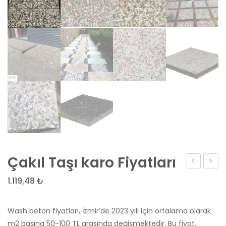
Çakıl Taşı karo Fiyatları
Köşe
Hazır
1.119,48
₺
Şömine
Fırın
Wash beton fiyatları, İzmir’de 2023 yılı için ortalama olarak
m2 başına 50-100 TL arasında değişmektedir. Bu fiyat,