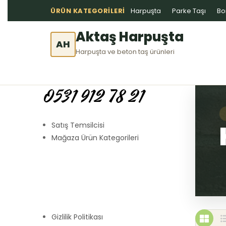
ÜRÜN KATEGORILERI
Harpuşta
Parke Taşı
Bo
Aktaş Harpuşta
AH
Harpuşta ve beton taş ürünleri
0531 912 78 21
Satış Temsilcisi
Mağaza Ürün Kategorileri
Gizlilik Politikası