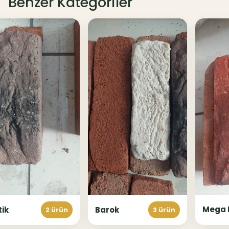
Benzer Kategoriler
Mega 
tik
Barok
2 ürün
3 ürün