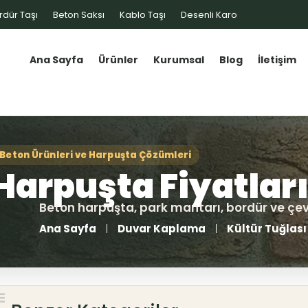
rdür Taşı
Beton Saksı
Kablo Taşı
Desenli Karo
Ana Sayfa
Ürünler
Kurumsal
Blog
İletişim
Ana Sayfa
Duvar Kaplama
Kültür Tuğlası