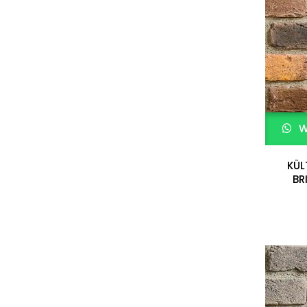
W
KÜL
BR