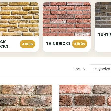
TUHT 
ICK
THIN BRICKS
8 ürün
4 ürün
ICKS
Sort By :
En yeniye 