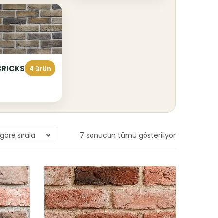
BRICKS
4 ürün
göre sırala
7 sonucun tümü gösteriliyor
En
yeniye
göre
sıralandı