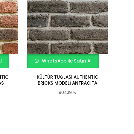
l
WhatsApp ile Satın Al
NTIC
KÜLTÜR TUĞLASI AUTHENTIC
AS
BRICKS MODELİ ANTRACITA
904,19
₺