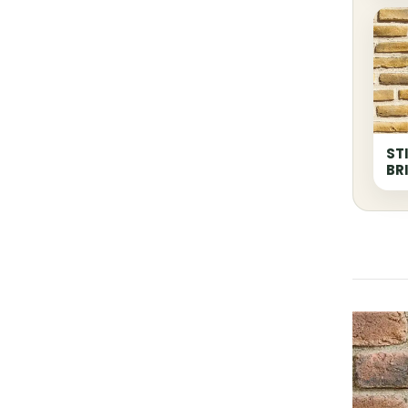
ST
BR