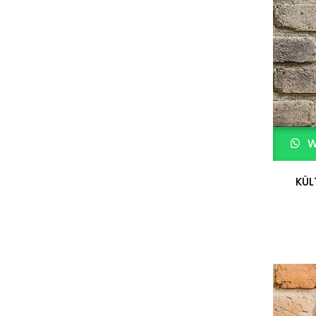
W
KÜL