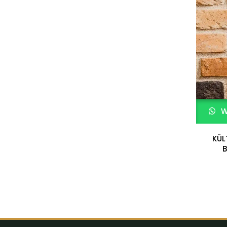
W
KÜL
B