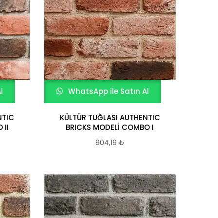
l
WhatsApp ile Satın Al
NTIC
KÜLTÜR TUĞLASI AUTHENTIC
 II
BRICKS MODELİ COMBO I
904,19
₺