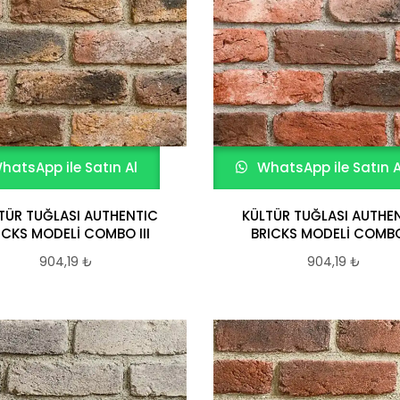
hatsApp ile Satın Al
WhatsApp ile Satın A
TÜR TUĞLASI AUTHENTIC
KÜLTÜR TUĞLASI AUTHE
ICKS MODELİ COMBO III
BRICKS MODELİ COMBO
904,19
₺
904,19
₺