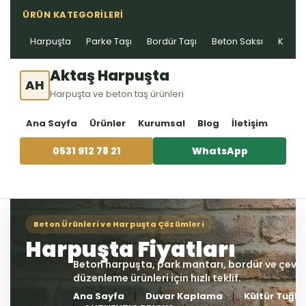
ÜRÜN KATEGORILERI
Harpuşta
Parke Taşı
Bordür Taşı
Beton Saksı
Kablo 
Aktaş Harpuşta
AH
Harpuşta ve beton taş ürünleri
Ana Sayfa
Ürünler
Kurumsal
Blog
İletişim
0531 912 78 21
WhatsApp
Ana Sayfa
Duvar Kaplama
Kültür Tuğla