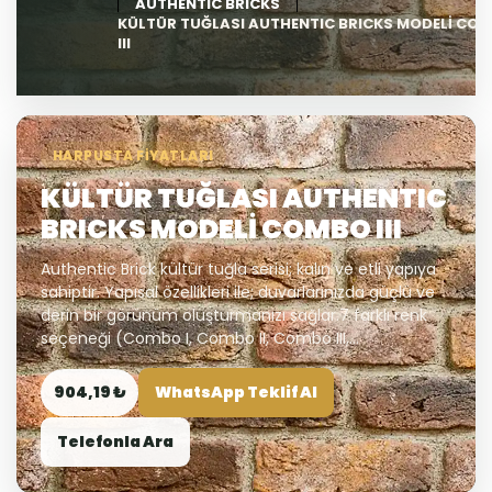
AUTHENTIC BRICKS
KÜLTÜR TUĞLASI AUTHENTIC BRICKS MODELİ CO
III
HARPUSTA FIYATLARI
KÜLTÜR TUĞLASI AUTHENTIC
BRICKS MODELİ COMBO III
Authentic Brick kültür tuğla serisi; kalın ve etli yapıya
sahiptir. Yapısal özellikleri ile; duvarlarınızda güçlü ve
derin bir görünüm oluşturmanızı sağlar.7 farklı renk
seçeneği (Combo I, Combo II, Combo III,...
904,19 ₺
WhatsApp Teklif Al
Telefonla Ara