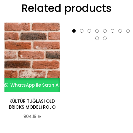
Related products
WhatsApp ile Satın Al
WhatsApp ile Satın Al
KÜLTÜR TUĞLASI OLD
Bağcılar Kültür
BRICKS MODELİ ROJO
Tuğlası
904,19
₺
904,19
₺