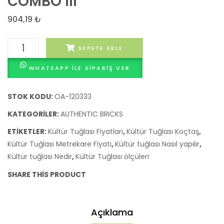
COMBO III
BRICKS
BRICK
MODELİ
MODEL
904,19
₺
COMBO
ANTR
KÜLTÜR
II
SEPETE EKLE
TUĞLASI
WHATSAPP ILE SIPARIŞ VER
AUTHENTIC
BRICKS
MODELİ
STOK KODU:
OA-120333
COMBO
KATEGORILER:
AUTHENTIC BRICKS
III
ETIKETLER:
Kültür Tuğlası Fiyatları
,
Kültür Tuğlası Koçtaş
,
adet
Kültür Tuğlası Metrekare Fiyatı
,
Kültür tuğlası Nasıl yapılır
,
Kültür tuğlası Nedir
,
Kültür Tuğlası ölçüleri
SHARE THIS PRODUCT
Açıklama