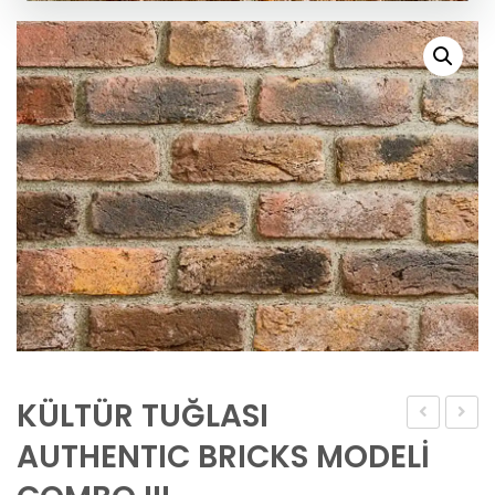
KÜLTÜR TUĞLASI
TUĞLASI
TUĞLA
AUTHENTIC BRICKS MODELİ
AUTHENTI
OLD