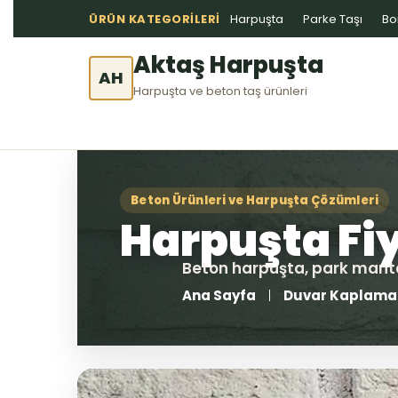
ÜRÜN KATEGORILERI
Harpuşta
Parke Taşı
Bo
Aktaş Harpuşta
AH
Harpuşta ve beton taş ürünleri
Ana Sayfa
Duvar Kaplama