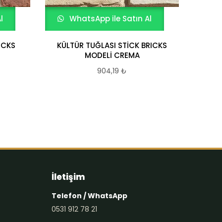
l
WhatsApp ile Satın Al
W
ICKS
KÜLTÜR TUĞLASI STİCK BRICKS
KÜ
MODELİ CREMA
B
904,19
₺
İletişim
Telefon / WhatsApp
0531 912 78 21