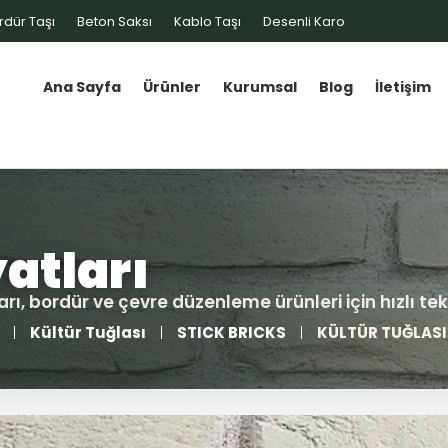
rdür Taşı
Beton Saksı
Kablo Taşı
Desenli Karo
Ana Sayfa
Ürünler
Kurumsal
Blog
İletişim
Kültür Tuğlası
STICK BRICKS
KÜLTÜR TUĞLASI