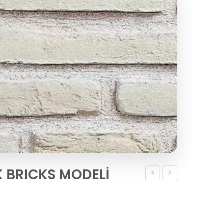
K BRICKS MODELİ
TUĞLASI
TUĞLASI
STİCK
STİCK
BRICKS
BRICKS