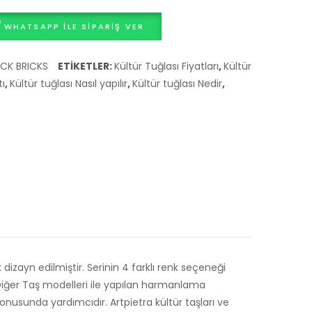
MODELİ
MODELİ
WHATSAPP ILE SIPARIŞ VER
COTTO
CREMA
ICK BRICKS
ETIKETLER:
Kültür Tuğlası Fiyatları
,
Kültür
tı
,
Kültür tuğlası Nasıl yapılır
,
Kültür tuğlası Nedir
,
 dizayn edilmiştir. Serinin 4 farklı renk seçeneği
. Diğer Taş modelleri ile yapılan harmanlama
onusunda yardımcıdır. Artpietra kültür taşları ve