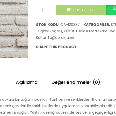
KÜLTÜR
SEPETE EKLE
TUĞLASI
STİCK
STOK KODU:
OA-120337
KATEGORILER:
ST
BRICKS
Tuğlası Koçtaş
,
Kültür Tuğlası Metrekare Fiya
MODELİ
Kültür Tuğlası ölçüleri
PERLA
SHARE THIS PRODUCT
adet
Açıklama
Değerlendirmeler (0)
rin dokulu bir tuğla modelidir. Tarihten ve renklerden ilham alınarak
 renk çeşitleri ile farklı şekillerde uygulaması yapılabilmektedir
menizi sağlar. Yalıtım özelliği sayesinde ses ve ısı geçirgenliği k