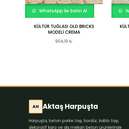
WhatsApp ile Satın Al
W
KÜLTÜR TUĞLASI OLD BRICKS
KÜL
MODELİ CREMA
904,19
₺
Aktaş Harpuşta
AH
Harpuşta, beton parke taşı, bordür, kablo taşı,
dekoratif karo ve dış mekan beton ürünlerinde