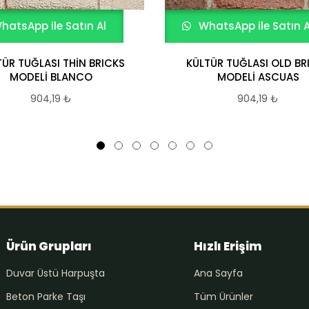
hatsApp ile Satın Al
WhatsApp ile Satın A
TÜR TUĞLASI THİN BRICKS
KÜLTÜR TUĞLASI OLD BR
MODELİ BLANCO
MODELİ ASCUAS
904,19
₺
904,19
₺
Ürün Grupları
Hızlı Erişim
Duvar Üstü Harpuşta
Ana Sayfa
Beton Parke Taşı
Tüm Ürünler