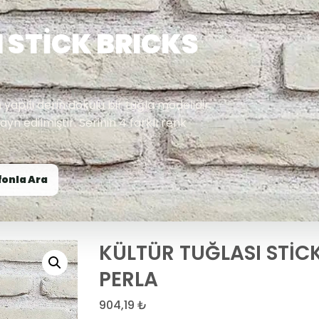
 STİCK BRICKS
n yapılı derin dokulu bir tuğla modelidir.
yn edilmiştir. Serinin 4 farklı renk
fonla Ara
KÜLTÜR TUĞLASI STİC
PERLA
904,19
₺