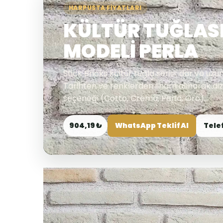
HARPUSTA FIYATLARI
KÜLTÜR TUĞLASI
MODELİ PERLA
Stick Bricks kültür tuğla serisi; dar ve uzu
Tarihten ve renklerden ilham alınarak diza
seçeneği (Cotto, Crema, Perla, Oro)...
904,19 ₺
WhatsApp Teklif Al
Tele