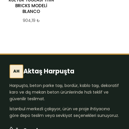
BRICKS MODELİ
BRICKS MODELİ
BLANCO
BLANCO
904,19
₺
904,19
₺
Aktaş Harpuşta
AH
Harpuşta, beton parke taşı, bordür, kablo taşı, dekoratif
karo ve dış mekan beton ürünlerinde hızlı teklif ve
güvenilir teslimat.
İstanbul merkezli çalışıyor, ürün ve proje ihtiyacına
göre depo teslim veya sevkiyat seçenekleri sunuyoruz.