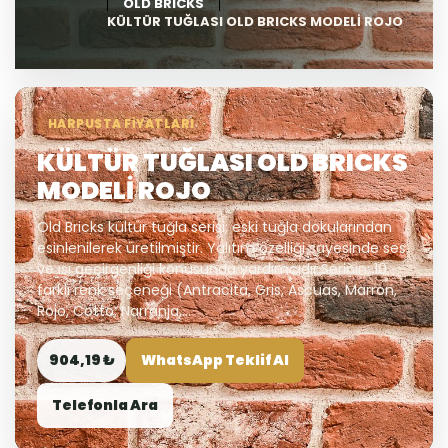
OLD BRICKS
KÜLTÜR TUĞLASI OLD BRICKS MODELİ ROJO
HARPUSTA FIYATLARI
KÜLTÜR TUĞLASI OLD BRICKS
MODELİ ROJO
Old Bricks kültür tuğla serisi; eski tuğla dokularından
esinlenilerek üretilmiştir. Yalıtım özelliği sayesinde ses
ve ısı geçirgenliği konusunda yardımcıdır.Serinin; 10
farklı renk seçeneği (Antracita, Gris, Ascuas, Marron,
Rojo, Cotto, Narranja,...
904,19 ₺
WhatsApp Teklif Al
Telefonla Ara