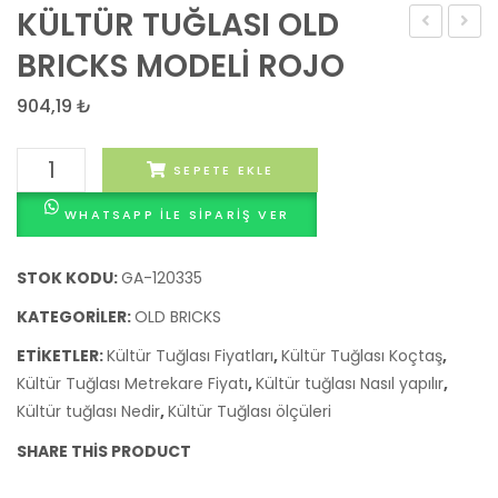
KÜLTÜR TUĞLASI OLD
TUĞLASI
TUĞLA
BRICKS MODELİ ROJO
OLD
OLD
904,19
₺
BRICKS
BRICK
MODELİ
MODEL
KÜLTÜR
SEPETE EKLE
MARRON
COTT
TUĞLASI
WHATSAPP ILE SIPARIŞ VER
OLD
BRICKS
MODELİ
STOK KODU:
GA-120335
ROJO
KATEGORILER:
OLD BRICKS
adet
ETIKETLER:
Kültür Tuğlası Fiyatları
,
Kültür Tuğlası Koçtaş
,
Kültür Tuğlası Metrekare Fiyatı
,
Kültür tuğlası Nasıl yapılır
,
Kültür tuğlası Nedir
,
Kültür Tuğlası ölçüleri
SHARE THIS PRODUCT