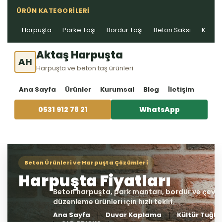
ÜRÜN KATEGORILERI
Harpuşta
Parke Taşı
Bordür Taşı
Beton Saksı
Kablo 
Aktaş Harpuşta
AH
Harpuşta ve beton taş ürünleri
Ana Sayfa
Ürünler
Kurumsal
Blog
İletişim
0531 912 78 21
WhatsApp
Ana Sayfa
Duvar Kaplama
Kültür Tuğla