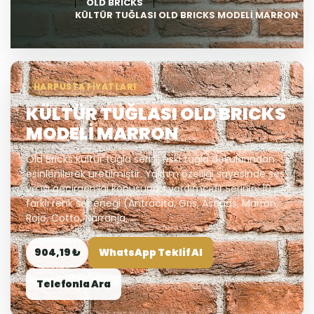
OLD BRICKS
KÜLTÜR TUĞLASI OLD BRICKS MODELİ MARRON
HARPUSTA FIYATLARI
KÜLTÜR TUĞLASI OLD BRICKS
MODELİ MARRON
Old Bricks kültür tuğla serisi; eski tuğla dokularından
esinlenilerek üretilmiştir. Yalıtım özelliği sayesinde ses
ve ısı geçirgenliği konusunda yardımcıdır.Serinin; 10
farklı renk seçeneği (Antracita, Gris, Ascuas, Marron,
Rojo, Cotto, Narranja,...
904,19 ₺
WhatsApp Teklif Al
Telefonla Ara