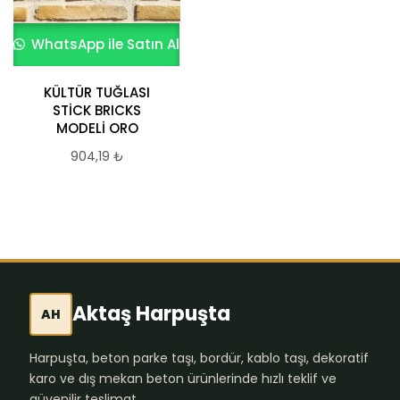
WhatsApp ile Satın Al
WhatsApp ile Satın Al
KÜLTÜR TUĞLASI
KÜLTÜR TUĞLASI OLD
STİCK BRICKS
BRICKS MODELİ
MODELİ ORO
ANTRACITA
904,19
₺
904,19
₺
Aktaş Harpuşta
AH
Harpuşta, beton parke taşı, bordür, kablo taşı, dekoratif
karo ve dış mekan beton ürünlerinde hızlı teklif ve
güvenilir teslimat.