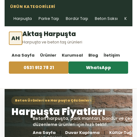
ÜRÜN KATEGORILERI
Harpuşta
Parke Taşı
Bordür Taşı
Beton Saksı
Kablo 
Aktaş Harpuşta
AH
Harpuşta ve beton taş ürünleri
Ana Sayfa
Ürünler
Kurumsal
Blog
İletişim
0531 912 78 21
WhatsApp
Ana Sayfa
Duvar Kaplama
Kültür Tuğla