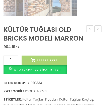
KÜLTÜR TUĞLASI OLD
TUĞLASI
TUĞLA
BRICKS MODELİ MARRON
OLD
OLD
904,19
₺
BRICKS
BRICK
MODELİ
MODEL
KÜLTÜR
SEPETE EKLE
GRIS
ROJO
TUĞLASI
WHATSAPP ILE SIPARIŞ VER
OLD
BRICKS
MODELİ
STOK KODU:
PA-120334
MARRON
KATEGORILER:
OLD BRICKS
adet
ETIKETLER:
Kültür Tuğlası Fiyatları
,
Kültür Tuğlası Koçtaş
,