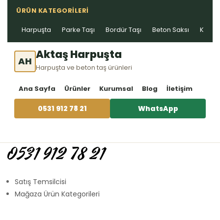
ÜRÜN KATEGORILERI
Harpuşta
Parke Taşı
Bordür Taşı
Beton Saksı
Kablo 
Aktaş Harpuşta
AH
Harpuşta ve beton taş ürünleri
Ana Sayfa
Ürünler
Kurumsal
Blog
İletişim
0531 912 78 21
WhatsApp
0531 912 78 21
Satış Temsilcisi
Mağaza Ürün Kategorileri