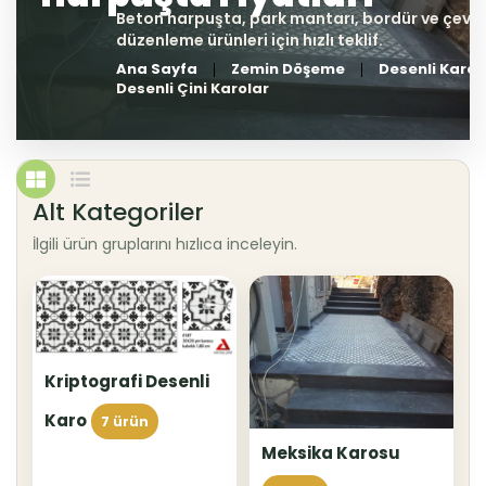
Ana Sayfa
Zemin Döşeme
Desenli Karo
Desenli Çini Karolar
Alt Kategoriler
İlgili ürün gruplarını hızlıca inceleyin.
Kriptografi Desenli
Karo
7 ürün
Meksika Karosu