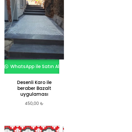
göre
sıralandı
WhatsApp ile Satın Al
Desenli Karo ile
beraber Bazalt
uygulaması
450,00
₺