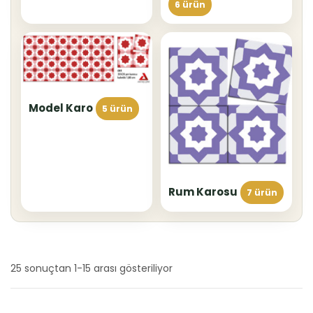
6 ürün
Model Karo
5 ürün
Rum Karosu
7 ürün
25 sonuçtan 1-15 arası gösteriliyor
En
yeniye