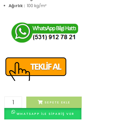
Ağırlık :
100 kg/m²
Harold
SEPETE EKLE
Desenli
WHATSAPP ILE SIPARIŞ VER
Karo
adet