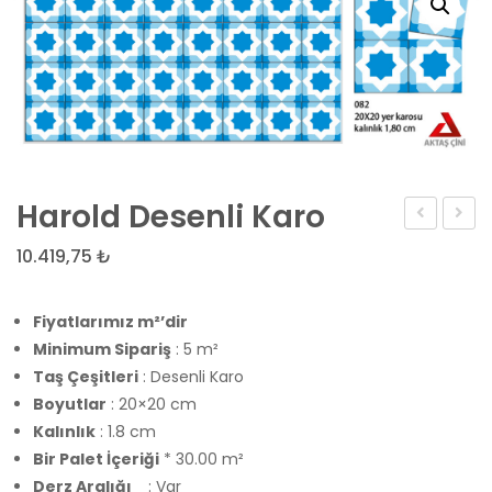
Harold Desenli Karo
Desenli
Desen
10.419,75
₺
Karo
Karo
Fiyatlarımız m²’dir
Minimum Sipariş
: 5 m²
Taş Çeşitleri
: Desenli Karo
Boyutlar
: 20×20 cm
Kalınlık
: 1.8 cm
Bir Palet İçeriği
* 30.00 m²
Derz Aralığı
: Var