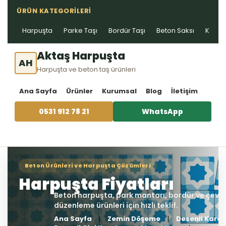
ÜRÜN KATEGORILERI
Harpuşta
Parke Taşı
Bordür Taşı
Beton Saksı
Kablo 
Aktaş Harpuşta
AH
Harpuşta ve beton taş ürünleri
Ana Sayfa
Ürünler
Kurumsal
Blog
İletişim
0531 912 78 21
WhatsApp
Ana Sayfa
Zemin Döşeme
Desenli Karo