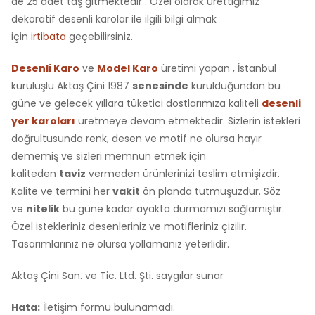
de 25 adet taş gitmektedir . Özel olarak ürettiğimiz
dekoratif desenli karolar ile ilgili bilgi almak
için
irtibata
geçebilirsiniz.
Desenli Karo
ve
Model Karo
üretimi yapan , İstanbul
kuruluşlu Aktaş Çini 1987
senesinde
kurulduğundan bu
güne ve gelecek yıllara tüketici dostlarımıza kaliteli
desenli
yer karoları
üretmeye devam etmektedir. Sizlerin istekleri
doğrultusunda renk, desen ve motif ne olursa hayır
dememiş ve sizleri memnun etmek için
kaliteden
taviz
vermeden ürünlerinizi teslim etmişizdir.
Kalite ve termini her
vakit
ön planda tutmuşuzdur. Söz
ve
nitelik
bu güne kadar ayakta durmamızı sağlamıştır.
Özel istekleriniz desenleriniz ve motifleriniz çizilir.
Tasarımlarınız ne olursa yollamanız yeterlidir.
Aktaş Çini San. ve Tic. Ltd. Şti. saygılar sunar
Hata:
İletişim formu bulunamadı.