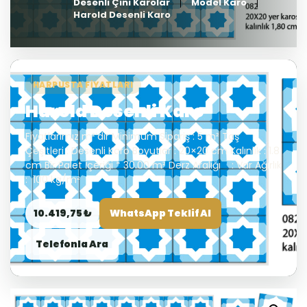
Desenli Çini Karolar
Model Karo
Harold Desenli Karo
HARPUSTA FIYATLARI
Harold Desenli Karo
Fiyatlarımız m²’dir Minimum Sipariş : 5 m² Taş
Çeşitleri : Desenli Karo Boyutlar : 20×20 cm Kalınlık : 1.8
cm Bir Palet İçeriği * 30.00 m² Derz Aralığı : Var Ağırlık
: 100 kg/m²
10.419,75 ₺
WhatsApp Teklif Al
Telefonla Ara