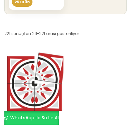
25 ürün
221 sonuçtan 211-221 arası gösteriliyor
En
yeniye
göre
sıralandı
WhatsApp ile Satın Al