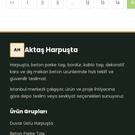
1
2
3
…
12
13
14
15
Aktaş Harpuşta
AH
Harpuşta, beton parke taşı, bordür, kablo taşı, dekoratif
karo ve dış mekan beton ürünlerinde hızlı teklif ve
güvenilir teslimat.
İstanbul merkezli çalışıyor, ürün ve proje ihtiyacına
göre depo teslim veya sevkiyat seçenekleri sunuyoruz.
Ürün Grupları
Duvar Üstü Harpuşta
Beton Parke Taşı