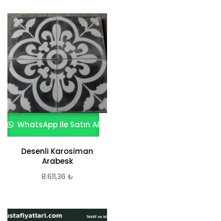
WhatsApp ile Satın Al
Desenli Karosiman
Arabesk
8.611,36
₺