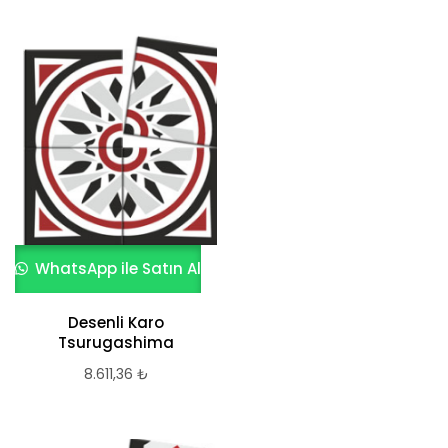
WhatsApp ile Satın Al
Desenli Karo
Tsurugashima
8.611,36
₺