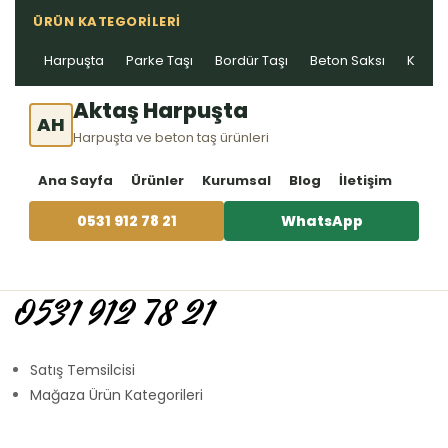
ÜRÜN KATEGORILERI
Harpuşta
Parke Taşı
Bordür Taşı
Beton Saksı
Kablo 
Aktaş Harpuşta
AH
Harpuşta ve beton taş ürünleri
Ana Sayfa
Ürünler
Kurumsal
Blog
İletişim
0531 912 78 21
WhatsApp
0531 912 78 21
Satış Temsilcisi
Mağaza Ürün Kategorileri