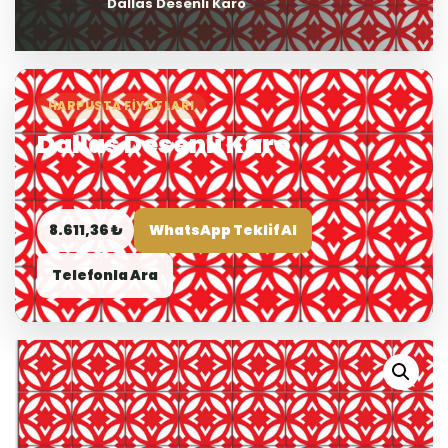
Dallas Desenli Karo
HARPUSTA FIYATLARI
Dallas Desenli Karo
8.611,36 ₺
WhatsApp Teklif Al
Telefonla Ara