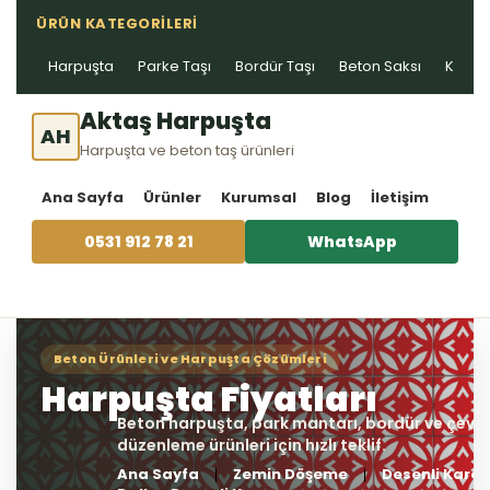
ÜRÜN KATEGORILERI
Harpuşta
Parke Taşı
Bordür Taşı
Beton Saksı
Kablo 
Aktaş Harpuşta
AH
Harpuşta ve beton taş ürünleri
Ana Sayfa
Ürünler
Kurumsal
Blog
İletişim
0531 912 78 21
WhatsApp
Ana Sayfa
Zemin Döşeme
Desenli Karo