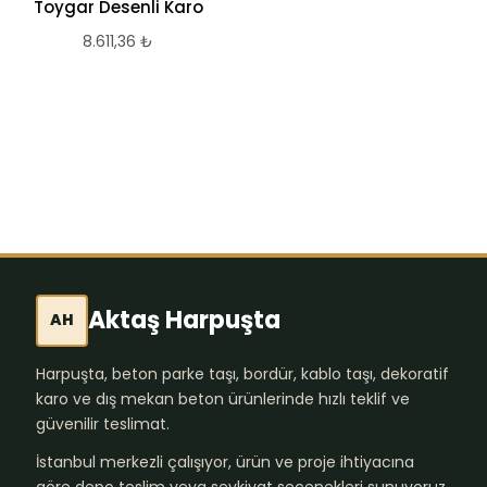
Toygar Desenli Karo
Jan Desenli Karo
8.611,36
₺
8.611,36
₺
Aktaş Harpuşta
AH
Harpuşta, beton parke taşı, bordür, kablo taşı, dekoratif
karo ve dış mekan beton ürünlerinde hızlı teklif ve
güvenilir teslimat.
İstanbul merkezli çalışıyor, ürün ve proje ihtiyacına
göre depo teslim veya sevkiyat seçenekleri sunuyoruz.