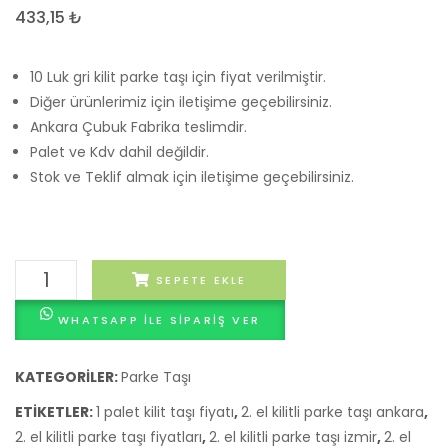
Beyaz
Parke
433,15
₺
M2
Taşı
Fiyatları
10 Luk gri kilit parke taşı için fiyat verilmiştir.
–
Diğer ürünlerimiz için iletişime geçebilirsiniz.
Ankara Çubuk Fabrika teslimdir.
Ankara
Palet ve Kdv dahil değildir.
Stok ve Teklif almak için iletişime geçebilirsiniz.
10'luk
SEPETE EKLE
Gri
WHATSAPP ILE SIPARIŞ VER
Kilitli
Parke
Taşı
KATEGORILER:
Parke Taşı
Palet
ETIKETLER:
1 palet kilit taşı fiyatı
,
2. el kilitli parke taşı ankara
,
Fiyatları
2. el kilitli parke taşı fiyatları
,
2. el kilitli parke taşı izmir
,
2. el