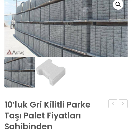
10’luk Gri Kilitli Parke
Parke
cm
Taşı Palet Fiyatları
Taşı
Grani
Sahibinden
Siyah
Kilit