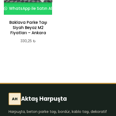
WhatsApp ile Satın Al
WhatsApp ile Satın Al
Baklava Parke Taşı
Siyah Beyaz M2
Fiyatları – Ankara
40×100 Beyaz
Mineralli 8 Cm
330,25
₺
Parke Taşı
599,78
₺
Aktaş Harpuşta
AH
Harpuşta, beton parke taşı, bordür, kablo taşı, dekoratif