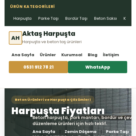
ÜRÜN KATEGORILERI
Harpuşta
Parke Taşı
Bordür Taşı
Beton Saksı
Kablo 
Aktaş Harpuşta
AH
Harpuşta ve beton taş ürünleri
Ana Sayfa
Ürünler
Kurumsal
Blog
İletişim
0531 912 78 21
WhatsApp
Ana Sayfa
Zemin Döşeme
Parke Taşı