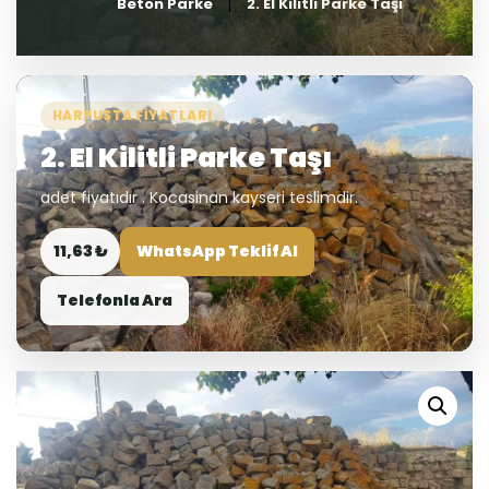
Beton Parke
2. El Kilitli Parke Taşı
HARPUSTA FIYATLARI
2. El Kilitli Parke Taşı
adet fiyatıdır . Kocasinan kayseri teslimdir.
11,63 ₺
WhatsApp Teklif Al
Telefonla Ara