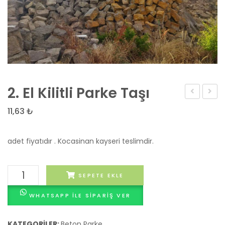
2. El Kilitli Parke Taşı
Desenli
el
11,63
₺
Renkli
Kilitli
Beton
parke
adet fiyatıdır . Kocasinan kayseri teslimdir.
Parke
taşı
Taşı
Ankar
2.
SEPETE EKLE
El
WHATSAPP ILE SIPARIŞ VER
Kilitli
Parke
Taşı
KATEGORILER:
Beton Parke