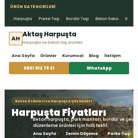
ÜRÜN KATEGORILERI
Harpuşta
Parke Taşı
Bordür Taşı
Beton Saksı
Kablo 
Aktaş Harpuşta
AH
Harpuşta ve beton taş ürünleri
Ana Sayfa
Ürünler
Kurumsal
Blog
İletişim
0531 912 78 21
WhatsApp
Ana Sayfa
Zemin Döşeme
Parke Taşı