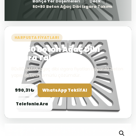
Bahçe Yer Döşemeleri
Deck
80×80 Beton Ağaç Dibi Izgara Takımı
HARPUSTA FIYATLARI
80×80 Beton Ağaç Dibi
Izgara Takımı
80x80 beton ağaç dibi ızgara fiyatları dayanıklı beton
yapısı ile uzun ömürlü çözümdür.
990,31 ₺
WhatsApp Teklif Al
Telefonla Ara