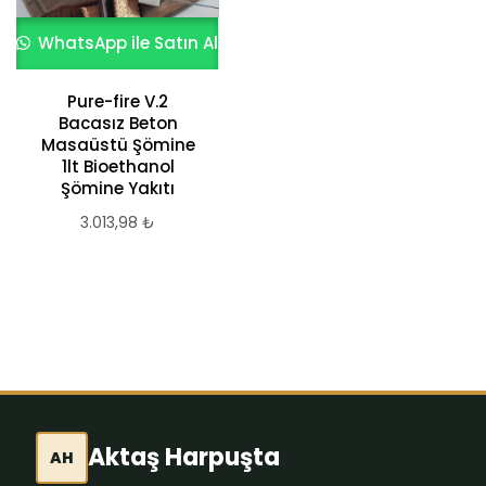
WhatsApp ile Satın Al
WhatsApp ile Satın Al
Pure-fire V.2
Siyah Bordür Taşı
Bacasız Beton
50x20x10 1 Adet
Masaüstü Şömine
Fiyat Çubuk
1lt Bioethanol
3.013,98
₺
Şömine Yakıtı
3.013,98
₺
Aktaş Harpuşta
AH