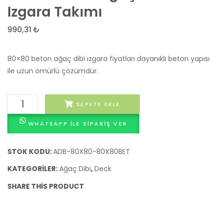
Mineralli
Çevre
Izgara Takımı
Ağaç
Bordü
990,31
₺
Dibi
(Beto
Izgara
Ağaç
80×80 beton ağaç dibi ızgara fiyatları dayanıklı beton yapısı
Takımı
Dibi
ile uzun ömürlü çözümdür.
Bordü
Taşı)
80x80
SEPETE EKLE
Beton
WHATSAPP ILE SIPARIŞ VER
Ağaç
Dibi
Izgara
STOK KODU:
ADB-80X80-80X80BET
Takımı
KATEGORILER:
Ağaç Dibi
,
Deck
adet
SHARE THIS PRODUCT