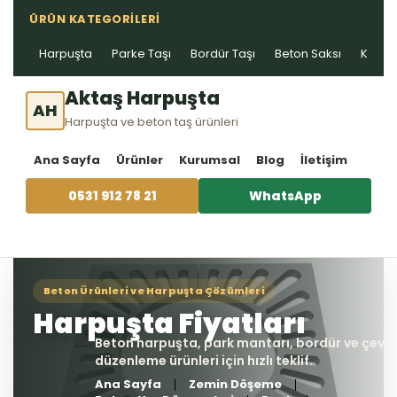
ÜRÜN KATEGORILERI
Harpuşta
Parke Taşı
Bordür Taşı
Beton Saksı
Kablo 
Aktaş Harpuşta
AH
Harpuşta ve beton taş ürünleri
Ana Sayfa
Ürünler
Kurumsal
Blog
İletişim
0531 912 78 21
WhatsApp
Ana Sayfa
Zemin Döşeme