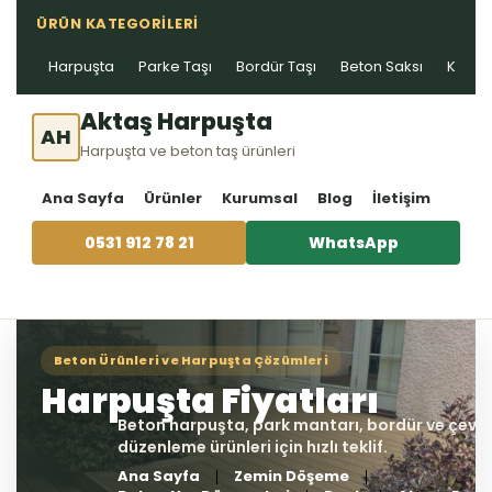
ÜRÜN KATEGORILERI
Harpuşta
Parke Taşı
Bordür Taşı
Beton Saksı
Kablo 
Aktaş Harpuşta
AH
Harpuşta ve beton taş ürünleri
Ana Sayfa
Ürünler
Kurumsal
Blog
İletişim
0531 912 78 21
WhatsApp
Ana Sayfa
Zemin Döşeme