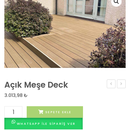
Açık Meşe Deck
Kompozit
Meşe
3.013,98
₺
Çit
Deck
25×25
Açık
SEPETE EKLE
cm
Meşe
WHATSAPP ILE SIPARIŞ VER
Deck