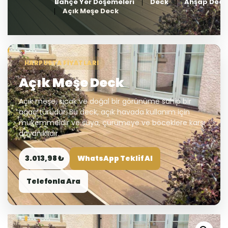
Bahçe Yer Döşemeleri
Deck
Ahşap Deck
Açık Meşe Deck
HARPUSTA FIYATLARI
Açık Meşe Deck
Açık meşe, sıcak ve doğal bir görünüme sahip bir
ağaç türüdür. Bu deck, açık havada kullanım için
mükemmeldir ve suya, çürümeye ve böceklere karşı
dayanıklıdır.
3.013,98 ₺
WhatsApp Teklif Al
Telefonla Ara