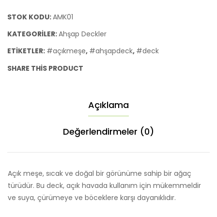
adet
STOK KODU:
AMK01
KATEGORILER:
Ahşap Deckler
ETIKETLER:
#açıkmeşe
,
#ahşapdeck
,
#deck
SHARE THIS PRODUCT
Açıklama
Değerlendirmeler (0)
Açık meşe, sıcak ve doğal bir görünüme sahip bir ağaç
türüdür. Bu deck, açık havada kullanım için mükemmeldir
ve suya, çürümeye ve böceklere karşı dayanıklıdır.