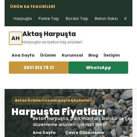
ÜRÜN KATEGORILERI
Harpuşta
Parke Taşı
Bordür Taşı
Beton Saksı
Kablo 
Aktaş Harpuşta
AH
Harpuşta ve beton taş ürünleri
Ana Sayfa
Ürünler
Kurumsal
Blog
İletişim
0531 912 78 21
WhatsApp
Ana Sayfa
Çevre Düzenleme