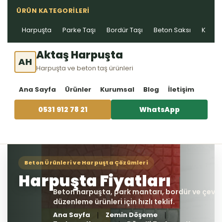
ÜRÜN KATEGORILERI
Harpuşta
Parke Taşı
Bordür Taşı
Beton Saksı
Kablo 
Aktaş Harpuşta
AH
Harpuşta ve beton taş ürünleri
Ana Sayfa
Ürünler
Kurumsal
Blog
İletişim
0531 912 78 21
WhatsApp
Ana Sayfa
Zemin Döşeme