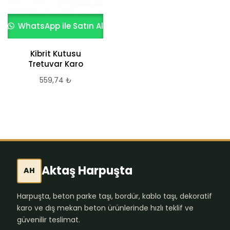
WhatsApp ile Satın Al
WhatsApp ile Satın Al
Kibrit Kutusu
Yıldız Tretuvar Karo
Tretuvar Karo
559,74
₺
559,74
₺
Aktaş Harpuşta
AH
Harpuşta, beton parke taşı, bordür, kablo taşı, dekoratif
karo ve dış mekan beton ürünlerinde hızlı teklif ve
güvenilir teslimat.