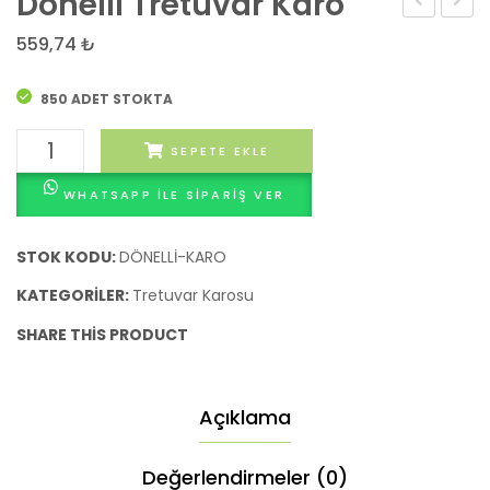
Dönelli Tretuvar Karo
Tretuvar
Tretu
559,74
₺
Karo
Karo
850 ADET STOKTA
Dönelli
SEPETE EKLE
Tretuvar
WHATSAPP ILE SIPARIŞ VER
Karo
adet
STOK KODU:
DÖNELLİ-KARO
KATEGORILER:
Tretuvar Karosu
SHARE THIS PRODUCT
Açıklama
Değerlendirmeler (0)