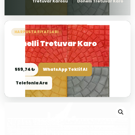
Tretuvar Karosu
Dönelli Tretuvar Karo
HARPUSTA FIYATLARI
Dönelli Tretuvar Karo
559,74 ₺
WhatsApp Teklif Al
Telefonla Ara