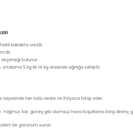
LERI
lı kalınlıkta üretilir.
m’dir.
nk seçeneği bulunur.
 ortalama 5 kg ile 14 kg arasında ağırlığa sahiptir.
ı sayesinde her türlü zevke ve ihtiyaca hitap eder.
r. Yağmur, kar, güneş gibi olumsuz hava koşullarına karşı direnç gö
modern bir görünüm sunar.