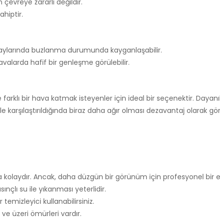
çevreye zararlı değildir.
hiptir.
aylarında buzlanma durumunda kayganlaşabilir.
valarda hafif bir genleşme görülebilir.
e farklı bir hava katmak isteyenler için ideal bir seçenektir. Dayanı
e karşılaştırıldığında biraz daha ağır olması dezavantaj olarak görü
a kolaydır. Ancak, daha düzgün bir görünüm için profesyonel bir e
nçlı su ile yıkanması yeterlidir.
temizleyici kullanabilirsiniz.
ve üzeri ömürleri vardır.