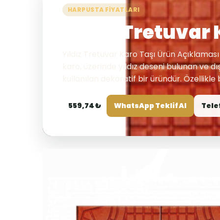
HARPUSTA FIYATLARI
Yıldız Tretuvar
Yıldız Tretuvar Karo Taşı Ürün Açıklaması 
karo, üzerinde yıldız deseni bulunan ve
kullanılan dekoratif bir üründür. Özellikle
559,74 ₺
WhatsApp Teklif Al
Tele