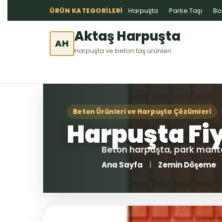
ÜRÜN KATEGORILERI
Harpuşta
Parke Taşı
Bo
Aktaş Harpuşta
AH
Harpuşta ve beton taş ürünleri
Ana Sayfa
Zemin Döşeme