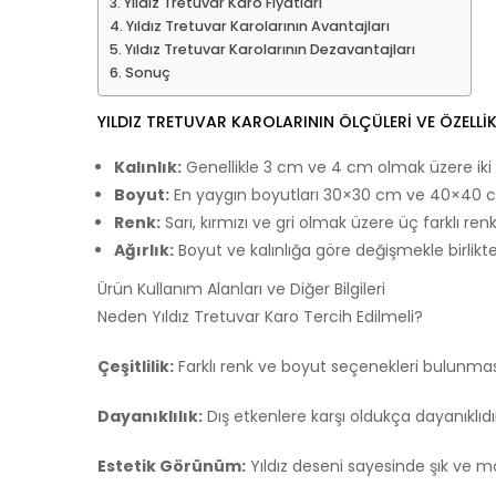
Yıldız Tretuvar Karo Fiyatları
Yıldız Tretuvar Karolarının Avantajları
Yıldız Tretuvar Karolarının Dezavantajları
Sonuç
YILDIZ TRETUVAR KAROLARININ ÖLÇÜLERI VE ÖZELLIK
Kalınlık:
Genellikle 3 cm ve 4 cm olmak üzere iki fark
Boyut:
En yaygın boyutları 30×30 cm ve 40×40 c
Renk:
Sarı, kırmızı ve gri olmak üzere üç farklı re
Ağırlık:
Boyut ve kalınlığa göre değişmekle birlikte,
Ürün Kullanım Alanları ve Diğer Bilgileri
Neden Yıldız Tretuvar Karo Tercih Edilmeli?
Çeşitlilik:
Farklı renk ve boyut seçenekleri bulunmas
Dayanıklılık:
Dış etkenlere karşı oldukça dayanıklıdı
Estetik Görünüm:
Yıldız deseni sayesinde şık ve 