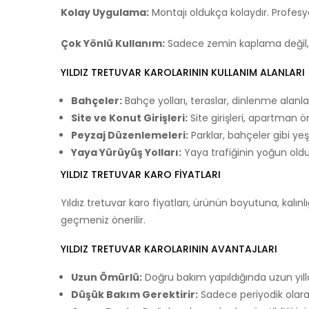
Kolay Uygulama:
Montajı oldukça kolaydır. Profesy
Çok Yönlü Kullanım:
Sadece zemin kaplama değil, a
YILDIZ TRETUVAR KAROLARININ KULLANIM ALANLARI
Bahçeler:
Bahçe yolları, teraslar, dinlenme alanları 
Site ve Konut Girişleri:
Site girişleri, apartman önl
Peyzaj Düzenlemeleri:
Parklar, bahçeler gibi yeş
Yaya Yürüyüş Yolları:
Yaya trafiğinin yoğun oldu
YILDIZ TRETUVAR KARO FIYATLARI
Yıldız tretuvar karo fiyatları, ürünün boyutuna, kalınl
geçmeniz önerilir.
YILDIZ TRETUVAR KAROLARININ AVANTAJLARI
Uzun Ömürlü:
Doğru bakım yapıldığında uzun yılla
Düşük Bakım Gerektirir:
Sadece periyodik olarak