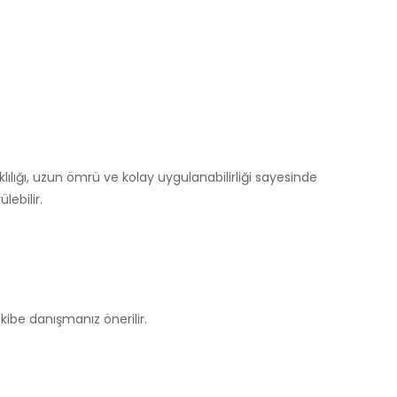
klılığı, uzun ömrü ve kolay uygulanabilirliği sayesinde
lebilir.
kibe danışmanız önerilir.