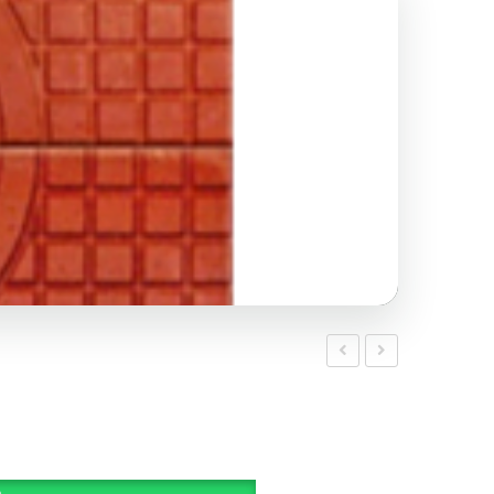
Tretuvar
Tretuvar
Karo
Karo