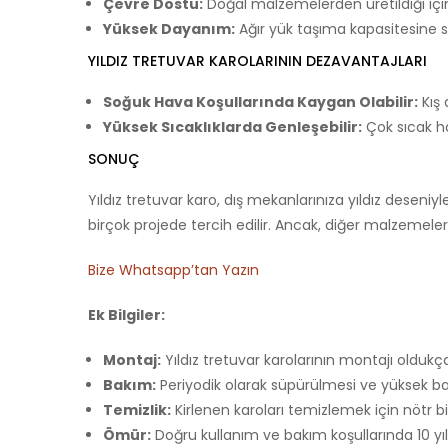
Çevre Dostu:
Doğal malzemelerden üretildiği için 
Yüksek Dayanım:
Ağır yük taşıma kapasitesine sa
YILDIZ TRETUVAR KAROLARININ DEZAVANTAJLARI
Soğuk Hava Koşullarında Kaygan Olabilir:
Kış 
Yüksek Sıcaklıklarda Genleşebilir:
Çok sıcak ha
SONUÇ
Yıldız tretuvar karo, dış mekanlarınıza yıldız deseniyl
birçok projede tercih edilir. Ancak, diğer malzemelerl
Bize Whatsapp’tan Yazın
Ek Bilgiler:
Montaj:
Yıldız tretuvar karolarının montajı oldukç
Bakım:
Periyodik olarak süpürülmesi ve yüksek bası
Temizlik:
Kirlenen karoları temizlemek için nötr bir 
Ömür:
Doğru kullanım ve bakım koşullarında 10 yıl 