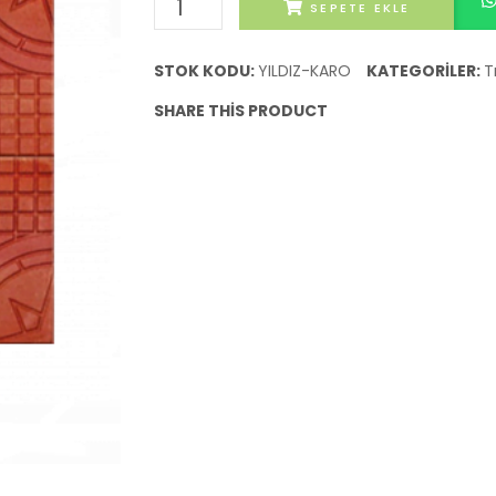
Yıldız
SEPETE EKLE
Tretuvar
Karo
STOK KODU:
YILDIZ-KARO
KATEGORILER:
T
adet
SHARE THIS PRODUCT