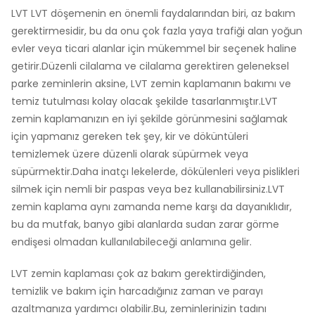
LVT LVT döşemenin en önemli faydalarından biri, az bakım
gerektirmesidir, bu da onu çok fazla yaya trafiği alan yoğun
evler veya ticari alanlar için mükemmel bir seçenek haline
getirir.Düzenli cilalama ve cilalama gerektiren geleneksel
parke zeminlerin aksine, LVT zemin kaplamanın bakımı ve
temiz tutulması kolay olacak şekilde tasarlanmıştır.LVT
zemin kaplamanızın en iyi şekilde görünmesini sağlamak
için yapmanız gereken tek şey, kir ve döküntüleri
temizlemek üzere düzenli olarak süpürmek veya
süpürmektir.Daha inatçı lekelerde, dökülenleri veya pislikleri
silmek için nemli bir paspas veya bez kullanabilirsiniz.LVT
zemin kaplama aynı zamanda neme karşı da dayanıklıdır,
bu da mutfak, banyo gibi alanlarda sudan zarar görme
endişesi olmadan kullanılabileceği anlamına gelir.
LVT zemin kaplaması çok az bakım gerektirdiğinden,
temizlik ve bakım için harcadığınız zaman ve parayı
azaltmanıza yardımcı olabilir.Bu, zeminlerinizin tadını