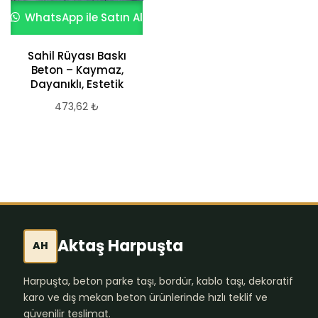
WhatsApp ile Satın Al
WhatsApp ile Satın Al
Sahil Rüyası Baskı
3D Metalik Efektli
Beton – Kaymaz,
Ofis Epoksi Zemin
Dayanıklı, Estetik
Kaplama
473,62
₺
2.620,87
₺
Aktaş Harpuşta
AH
Harpuşta, beton parke taşı, bordür, kablo taşı, dekoratif
karo ve dış mekan beton ürünlerinde hızlı teklif ve
güvenilir teslimat.