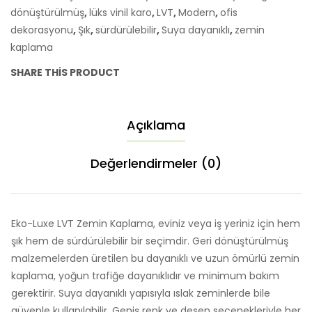
dönüştürülmüş
,
lüks vinil karo
,
LVT
,
Modern
,
ofis
dekorasyonu
,
Şık
,
sürdürülebilir
,
Suya dayanıklı
,
zemin
kaplama
SHARE THIS PRODUCT
Açıklama
Değerlendirmeler (0)
Eko-Luxe LVT Zemin Kaplama, eviniz veya iş yeriniz için hem
şık hem de sürdürülebilir bir seçimdir. Geri dönüştürülmüş
malzemelerden üretilen bu dayanıklı ve uzun ömürlü zemin
kaplama, yoğun trafiğe dayanıklıdır ve minimum bakım
gerektirir. Suya dayanıklı yapısıyla ıslak zeminlerde bile
güvenle kullanılabilir. Geniş renk ve desen seçenekleriyle her