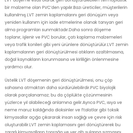
bir malzeme olan PVC’den yapılır.Bazı üreticiler, müşterilerin
kullanılmış LVT zemin kaplamalarını geri dönüşüm veya
yeniden kullanım için iade etmelerine olanak tanıyan geri
alma programları sunmaktadır.Daha sonra döşeme
toplanır, işlenir ve PVC borular, çatı kaplama malzemeleri
veya trafik konileri gibi yeni ürünlere dönüştürülür.LVT zemin
kaplamalarının geri dönüştürülmesi atıkların azaltılmasına,
doğal kaynakların korunmasına ve kirliliğin önlenmesine
yardımcı olur.
Üstelik LVT döşemenin geri dönüştürülmesi, onu çöp
sahasına atmaktan daha sürdürülebilirdir.PVC biyolojik
olarak parçalanamaz; bu da çöplükte çözünmesinin
yüzlerce yıl alabileceği anlamına gelir.Ayrıca PVC, ısıya ve
neme maruz kaldığında dioksinler ve ftalatlar gibi toksik
kimyasallar açığa çıkararak insan sağlığı ve çevre için risk
oluşturabilir.LVT zemin kaplamasını geri dönüştürerek bu
zararlı kimyasalların toprağa ve yer altı sularına sızmasını