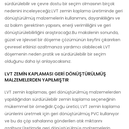
sürdürülebilir ve çevre dostu bir seçim olmasının birçok
nedenini inceleyeceğiz.LVT zemin kaplama üretiminde geri
dönüştürülmüş malzemelerin kullanımını, dayanıklılığını ve
az bakım gerektiren yapısını, enerji verimliliğini ve geri
dönüştürülebilirliğini araştıracağız.Bu makalenin sonunda,
güzel ve işlevsel bir döşeme çözümünün keyfini çıkarırken
çevresel etkinizi azaltmanıza yardımcı olabilecek LVT
döşemenin neden pratik ve sürdürülebilir bir seçim
olduğunu daha iyi anlayacaksınız.
LVT ZEMIN KAPLAMASI GERI DÖNÜŞTÜRÜLMÜŞ
MALZEMELERDEN YAPILMIŞTIR
LVT zemin kaplaması, geri dönüştürülmüş malzemelerden
yapıldığından sürdürülebilir zemin kaplama seçeneğinin
mükemmel bir örneğidir.Çoğu üretici, LVT zemin kaplama
ürünlerini üretmek için geri dönüştürülmüş PVC kullanıyor
ve bu da çöp sahalarına gönderilen atık miktarını
azaltıyor.Üretimde geri dönüştürülmüş malzemelerin