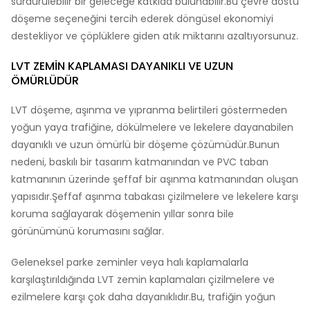
sürdürülebilir bir geleceğe katkıda bulunabilir.Bu çevre dostu
döşeme seçeneğini tercih ederek döngüsel ekonomiyi
destekliyor ve çöplüklere giden atık miktarını azaltıyorsunuz.
LVT ZEMIN KAPLAMASI DAYANIKLI VE UZUN
ÖMÜRLÜDÜR
LVT döşeme, aşınma ve yıpranma belirtileri göstermeden
yoğun yaya trafiğine, dökülmelere ve lekelere dayanabilen
dayanıklı ve uzun ömürlü bir döşeme çözümüdür.Bunun
nedeni, baskılı bir tasarım katmanından ve PVC taban
katmanının üzerinde şeffaf bir aşınma katmanından oluşan
yapısıdır.Şeffaf aşınma tabakası çizilmelere ve lekelere karşı
koruma sağlayarak döşemenin yıllar sonra bile
görünümünü korumasını sağlar.
Geleneksel parke zeminler veya halı kaplamalarla
karşılaştırıldığında LVT zemin kaplamaları çizilmelere ve
ezilmelere karşı çok daha dayanıklıdır.Bu, trafiğin yoğun