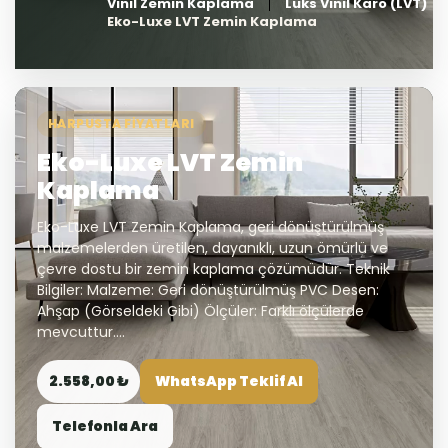
Vinil Zemin Kaplama
Lüks Vinil Karo (LVT)
Eko-Luxe LVT Zemin Kaplama
HARPUSTA FIYATLARI
Eko-Luxe LVT Zemin
Kaplama
Eko-Luxe LVT Zemin Kaplama, geri dönüştürülmüş
malzemelerden üretilen, dayanıklı, uzun ömürlü ve
çevre dostu bir zemin kaplama çözümüdür. Teknik
Bilgiler: Malzeme: Geri dönüştürülmüş PVC Desen:
Ahşap (Görseldeki Gibi) Ölçüler: Farklı ölçülerde
mevcuttur....
2.558,00 ₺
WhatsApp Teklif Al
Telefonla Ara