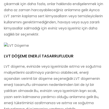
çıkarmak için daha fazla, onlar hakkında endişelenmek için
daha az zaman harcayabileceğiniz anlamına gelir.Ayrıca
LVT zemin kaplama sert kimyasalların veya temizleyicilerin
kullanımını gerektirmediğinden, havaya veya suya zararlı
kimyasallar salmadığı için eviniz veya işyeriniz için daha
sağlıklı bir seçenektir.
LVT DÖŞEME ENERJI TASARRUFLUDUR
LVT döşeme, evinizde veya işyerinizde ısıtma ve soğutma
maliyetlerini azaltmaya yardımcı olabilecek, enerji
açısından verimli bir döşeme seçeneğidir.LVT döşemenin
enerji tasarruflu olmasının nedenlerinden biri de iyi bir
yalıtkan olmasıdır.Bu, evinizin veya işyerinizin kışın sıcak,
yazın serin kalmasına yardımcı olduğu anlamına gelir.Bu,
enerji tüketiminizi azaltmanıza ve ısıtma ve soğutma
faturalarınızı düşürmenize yardımcı olabilir.