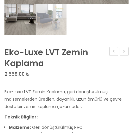
Eko-Luxe LVT Zemin
Simüle
Ahşa
Kaplama
Mermer
Dokul
2.558,00
₺
Fayans
Lami
Zemin
Parke
Eko-Luxe LVT Zemin Kaplama, geri dönüştürülmüş
Stickerı
Zemi
malzemelerden üretilen, dayanıklı, uzun ömürlü ve çevre
Kapl
dostu bir zemin kaplama çözümüdür.
Teknik Bilgiler:
Malzeme:
Geri dönüştürülmüş PVC