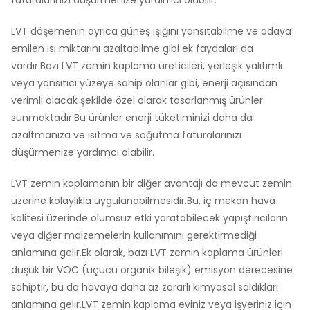
LVT döşemenin ayrıca güneş ışığını yansıtabilme ve odaya
emilen ısı miktarını azaltabilme gibi ek faydaları da
vardır.Bazı LVT zemin kaplama üreticileri, yerleşik yalıtımlı
veya yansıtıcı yüzeye sahip olanlar gibi, enerji açısından
verimli olacak şekilde özel olarak tasarlanmış ürünler
sunmaktadır.Bu ürünler enerji tüketiminizi daha da
azaltmanıza ve ısıtma ve soğutma faturalarınızı
düşürmenize yardımcı olabilir.
LVT zemin kaplamanın bir diğer avantajı da mevcut zemin
üzerine kolaylıkla uygulanabilmesidir.Bu, iç mekan hava
kalitesi üzerinde olumsuz etki yaratabilecek yapıştırıcıların
veya diğer malzemelerin kullanımını gerektirmediği
anlamına gelir.Ek olarak, bazı LVT zemin kaplama ürünleri
düşük bir VOC (uçucu organik bileşik) emisyon derecesine
sahiptir, bu da havaya daha az zararlı kimyasal saldıkları
anlamına gelir.LVT zemin kaplama eviniz veya işyeriniz için