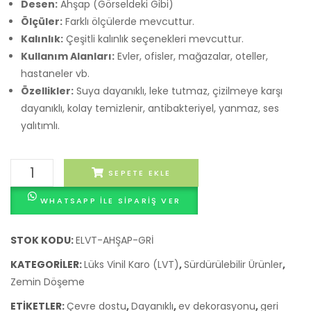
Desen:
Ahşap (Görseldeki Gibi)
Ölçüler:
Farklı ölçülerde mevcuttur.
Kalınlık:
Çeşitli kalınlık seçenekleri mevcuttur.
Kullanım Alanları:
Evler, ofisler, mağazalar, oteller,
hastaneler vb.
Özellikler:
Suya dayanıklı, leke tutmaz, çizilmeye karşı
dayanıklı, kolay temizlenir, antibakteriyel, yanmaz, ses
yalıtımlı.
Eko-
SEPETE EKLE
Luxe
WHATSAPP ILE SIPARIŞ VER
LVT
Zemin
Kaplama
STOK KODU:
ELVT-AHŞAP-GRİ
adet
KATEGORILER:
Lüks Vinil Karo (LVT)
,
Sürdürülebilir Ürünler
,
Zemin Döşeme
ETIKETLER:
Çevre dostu
,
Dayanıklı
,
ev dekorasyonu
,
geri