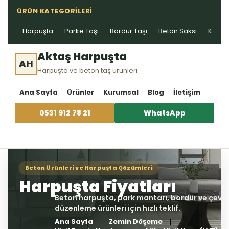
ÜRÜN KATEGORILERI
Harpuşta
Parke Taşı
Bordür Taşı
Beton Saksı
Kablo 
Aktaş Harpuşta
AH
Harpuşta ve beton taş ürünleri
Ana Sayfa
Ürünler
Kurumsal
Blog
İletişim
0531 912 78 21
WhatsApp
Ana Sayfa
Zemin Döşeme